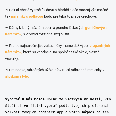
✴️ Pokiaľ chceš vykročiť z davu a hľadáš niečo naozaj výnimočné,
tak
náramky s potlačou
budú pre teba to pravé orechové.
✴️ Dámy k letným šatám ocenia ponuku látkových
gumičkových
náramkov
, s ktorými rozžiaria svoj outfit.
✴️ Pre tie najnáročnejšie zákazníčky máme tiež výber
elegantných
náramkov
,
ktoré sú vhodné aj na spoločneské akcie, plesy či
večierky.
✴️ Pre naozaj náročných užívateľov tu sú náhradné remienky v
alpskom štýle.
Vyberať u nás môžeš úplne zo všetkých veľkostí
, ktoré
Stačí si
 vo filtri
 vybrať podľa tvojich preferencií a
Veľkosť tvojich hodiniek Apple Watch 
nájdeš na ich za