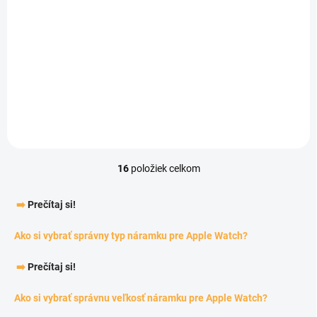
Športový remienok na
Športový remienok na
Apple Watch -
Apple Watch - Black
Čiernobiely
Volt
5,18 €
5,18 €
Detail
Detail
16
položiek celkom
Ovládacie prvky výpisu
➡️
Prečítaj si!
Ako si vybrať správny typ náramku pre Apple Watch?
➡️
Prečítaj si!
Ako si vybrať správnu veľkosť náramku pre Apple Watch?