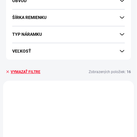
OBVOD
ŠÍRKA REMIENKU
TYP NÁRAMKU
VEĽKOSŤ
Zobrazených položiek:
16
VYMAZAŤ FILTRE
Výpis produktov
POSLEDNÉ KUSY
POSLEDNÉ KUSY