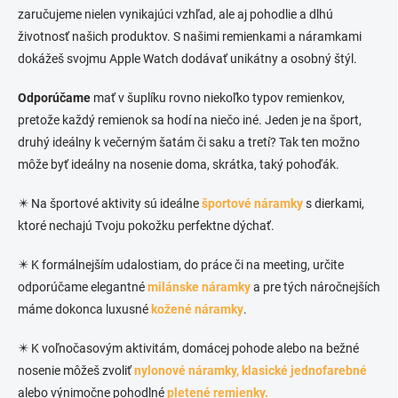
zaručujeme nielen vynikajúci vzhľad, ale aj pohodlie a dlhú
životnosť našich produktov. S našimi remienkami a náramkami
dokážeš svojmu Apple Watch dodávať unikátny a osobný štýl.
Odporúčame
mať v šuplíku rovno niekoľko typov remienkov,
pretože každý remienok sa hodí na niečo iné. Jeden je na šport,
druhý ideálny k večerným šatám či saku a tretí? Tak ten možno
môže byť ideálny na nosenie doma, skrátka, taký pohoďák.
✴️ Na športové aktivity sú ideálne
športové náramky
s dierkami,
ktoré nechajú Tvoju pokožku perfektne dýchať.
✴️ K formálnejším udalostiam, do práce či na meeting, určite
odporúčame elegantné
milánske náramky
a pre tých náročnejších
máme dokonca luxusné
kožené náramky
.
✴️ K voľnočasovým aktivitám, domácej pohode alebo na bežné
nosenie môžeš zvoliť
nylonové náramky,
klasické jednofarebné
alebo výnimočne pohodlné
pletené remienky.