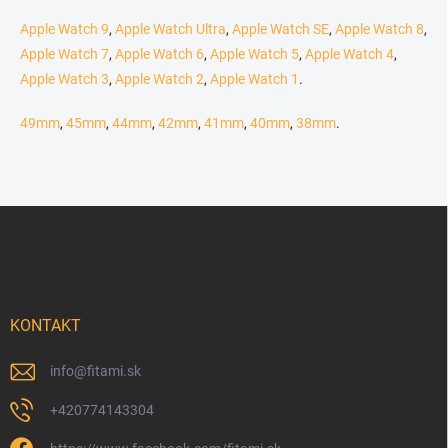
Apple Watch 9
,
Apple Watch Ultra
,
Apple Watch SE
,
Apple Watch 8
,
Apple Watch 7
,
Apple Watch 6
,
Apple Watch 5
,
Apple Watch 4
,
Apple Watch 3
,
Apple Watch 2
,
Apple Watch 1
.
49mm
,
45mm
,
44mm
,
42mm
,
41mm
,
40mm
,
38mm
.
Zápätie
KONTAKT
info
@
fitami.sk
+420774143304