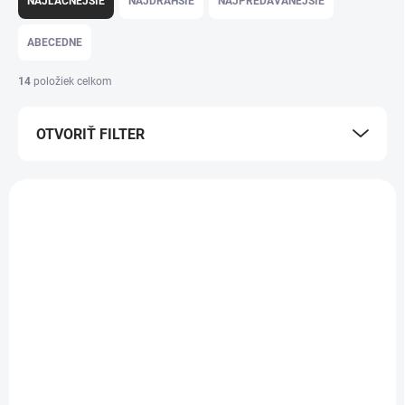
NAJLACNEJŠIE
NAJDRAHŠIE
NAJPREDÁVANEJŠIE
ABECEDNE
14
položiek celkom
OTVORIŤ FILTER
Výpis produktov
POSLEDNÉ KUSY
SKLADOM - EXPEDUJEME IHNEĎ
SKLADOM - EXPEDUJEME IHNEĎ