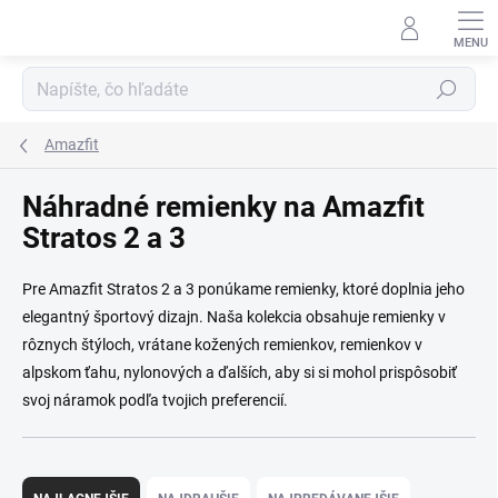
Prejsť na obsah
Hľadať
Amazfit
Náhradné remienky na Amazfit
Stratos 2 a 3
Pre Amazfit Stratos 2 a 3 ponúkame remienky, ktoré doplnia jeho
elegantný športový dizajn. Naša kolekcia obsahuje remienky v
rôznych štýloch, vrátane kožených remienkov, remienkov v
alpskom ťahu, nylonových a ďalších, aby si si mohol prispôsobiť
svoj náramok podľa tvojich preferencií.
Radenie produktov