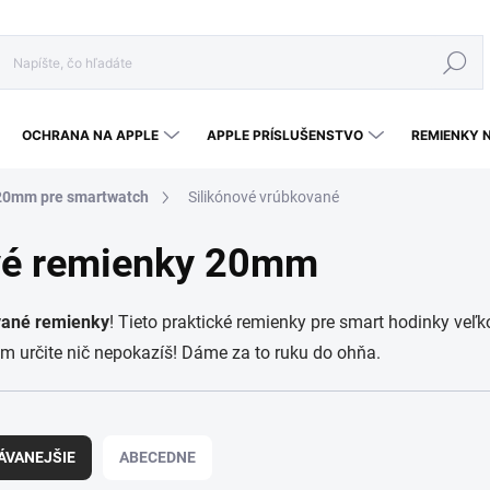
Hľadať
OCHRANA NA APPLE
APPLE PRÍSLUŠENSTVO
REMIENKY 
20mm pre smartwatch
Silikónové vrúbkované
ové remienky 20mm
vané remienky
! Tieto praktické remienky pre smart hodinky ve
 určite nič nepokazíš! Dáme za to ruku do ohňa.
ÁVANEJŠIE
ABECEDNE