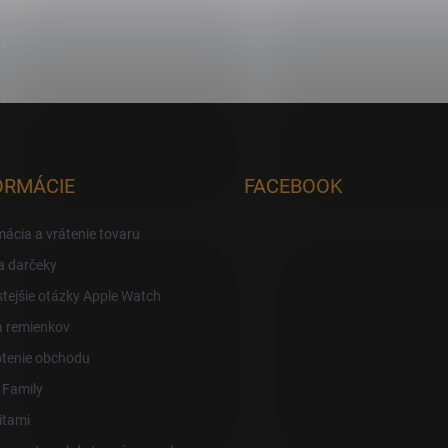
ORMÁCIE
FACEBOOK
ácia a vrátenie tovaru
a darčeky
tejšie otázky Apple Watch
a remienkov
tenie obchodu
 Family
itami