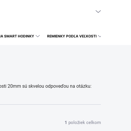
NÁKUPNÝ KOŠÍK
PRÁZDNY KOŠÍK
NA SMART HODINKY
REMIENKY PODĽA VEĽKOSTI
ľkosti 20mm sú skvelou odpoveďou na otázku:
1
položiek celkom