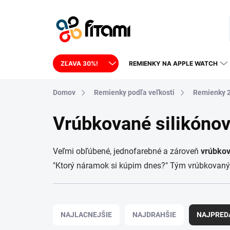
Prejsť na obsah
ZĽAVA 30%!
REMIENKY NA APPLE WATCH
Domov
Remienky podľa veľkosti
Remienky 
Vrúbkované silikón
Veľmi obľúbené, jednofarebné a zároveň
vrúbko
"Ktorý náramok si kúpim dnes?" Tým vrúbkovaným
Radenie produktov
NAJLACNEJŠIE
NAJDRAHŠIE
NAJPRED