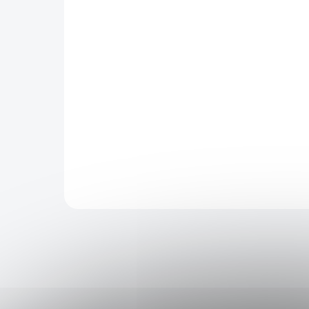
SKLADOM - EXPEDUJEME IHNEĎ
(>5 KS)
Vrúbkovaný remienok na smart
hodinky 20mm
4,83 €
Detail