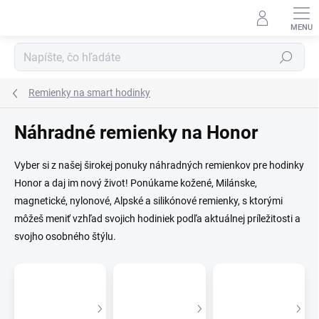
Prejsť na obsah
Hľadať
Remienky na smart hodinky
Náhradné remienky na Honor
Vyber si z našej širokej ponuky náhradných remienkov pre hodinky
Honor a daj im nový život! Ponúkame kožené, Milánske,
magnetické, nylonové, Alpské a silikónové remienky, s ktorými
môžeš meniť vzhľad svojich hodiniek podľa aktuálnej príležitosti a
svojho osobného štýlu.