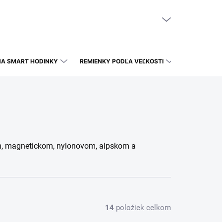
NÁKUPNÝ KOŠÍK
PRÁZDNY KOŠÍK
NA SMART HODINKY
REMIENKY PODĽA VEĽKOSTI
m, magnetickom, nylonovom, alpskom a
14
položiek celkom