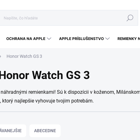
Hľadať
OCHRANA NA APPLE
APPLE PRÍSLUŠENSTVO
REMIENKY 
Honor Watch GS 3
 Honor Watch GS 3
 náhradnými remienkami! Sú k dispozícii v koženom, Milánsko
, ktorý najlepšie vyhovuje tvojim potrebám.
ÁVANEJŠIE
ABECEDNE