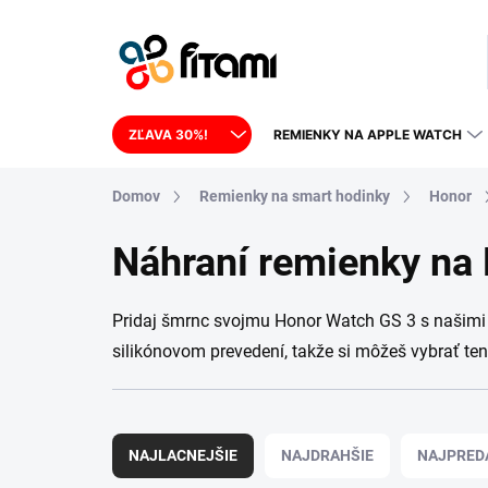
Prejsť na obsah
ZĽAVA 30%!
REMIENKY NA APPLE WATCH
Domov
Remienky na smart hodinky
Honor
Náhraní remienky na
Pridaj šmrnc svojmu Honor Watch GS 3 s našimi
silikónovom prevedení, takže si môžeš vybrať ten
Radenie produktov
NAJLACNEJŠIE
NAJDRAHŠIE
NAJPRED