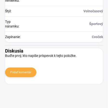
remienku
:
Štýl
:
Volnočasový
Typ
Športový
náramku
:
Zapínanie
:
Cvoček
Diskusia
Buďte prvý, kto napíše príspevok k tejto položke.
Pridať komentár