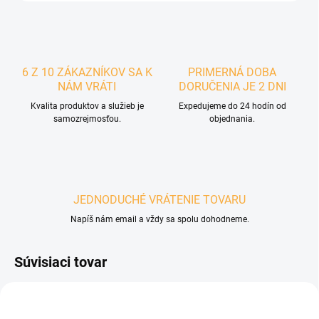
6 Z 10 ZÁKAZNÍKOV SA K
PRIMERNÁ DOBA
NÁM VRÁTI
DORUČENIA JE 2 DNI
Kvalita produktov a služieb je
Expedujeme do 24 hodín od
samozrejmosťou.
objednania.
JEDNODUCHÉ VRÁTENIE TOVARU
Napíš nám email a vždy sa spolu dohodneme.
Súvisiaci tovar
POSLEDNÉ KUSY
POSLEDNÉ KUSY