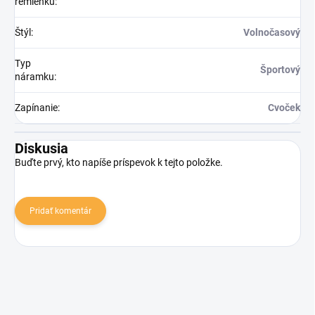
remienku
:
Štýl
:
Volnočasový
Typ
Športový
náramku
:
Zapínanie
:
Cvoček
Diskusia
Buďte prvý, kto napíše príspevok k tejto položke.
Pridať komentár