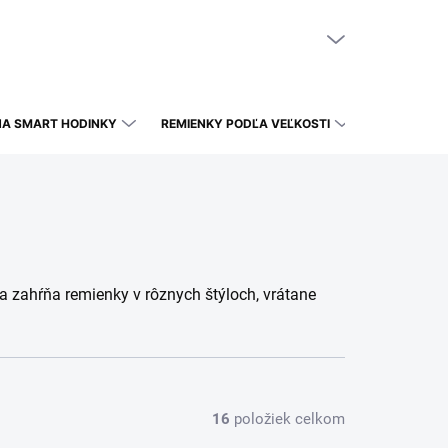
NÁKUPNÝ KOŠÍK
PRÁZDNY KOŠÍK
NA SMART HODINKY
REMIENKY PODĽA VEĽKOSTI
a zahŕňa remienky v rôznych štýloch, vrátane
16
položiek celkom