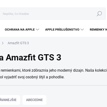
Hľadať
OCHRANA NA APPLE
APPLE PRÍSLUŠENSTVO
REMIENKY 
Amazfit GTS 3
a Amazfit GTS 3
remienkami, ktoré zdôraznia jeho moderný dizajn. Naša kolekci
l vyjadriť svoj osobný štýl a pohodlie.
ÁVANEJŠIE
ABECEDNE