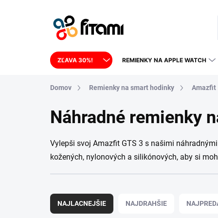
Prejsť na obsah
ZĽAVA 30%!
REMIENKY NA APPLE WATCH
Domov
Remienky na smart hodinky
Amazfit
Náhradné remienky n
Vylepši svoj Amazfit GTS 3 s našimi náhradnými 
kožených, nylonových a silikónových, aby si moho
Radenie produktov
NAJLACNEJŠIE
NAJDRAHŠIE
NAJPRED