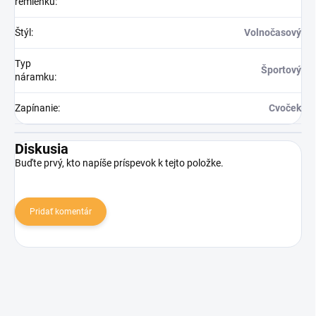
remienku
:
Štýl
:
Volnočasový
Typ
Športový
náramku
:
Zapínanie
:
Cvoček
Diskusia
Buďte prvý, kto napíše príspevok k tejto položke.
Pridať komentár