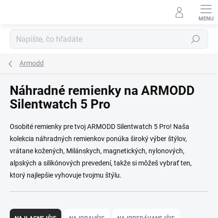
Prejsť na obsah
Hľadať
Armodd
Náhradné remienky na ARMODD
Silentwatch 5 Pro
Osobité remienky pre tvoj ARMODD Silentwatch 5 Pro! Naša
kolekcia náhradných remienkov ponúka široký výber štýlov,
vrátane kožených, Milánskych, magnetických, nylonových,
alpských a silikónových prevedení, takže si môžeš vybrať ten,
ktorý najlepšie vyhovuje tvojmu štýlu.
Radenie produktov