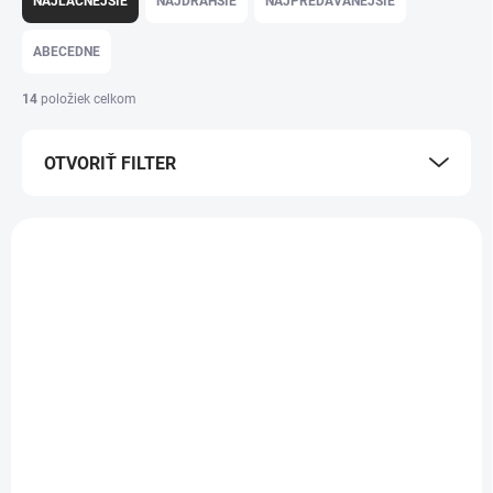
NAJLACNEJŠIE
NAJDRAHŠIE
NAJPREDÁVANEJŠIE
ABECEDNE
14
položiek celkom
OTVORIŤ FILTER
Výpis produktov
POSLEDNÉ KUSY
SKLADOM - EXPEDUJEME IHNEĎ
SKLADOM - EXPEDUJEME IHNEĎ