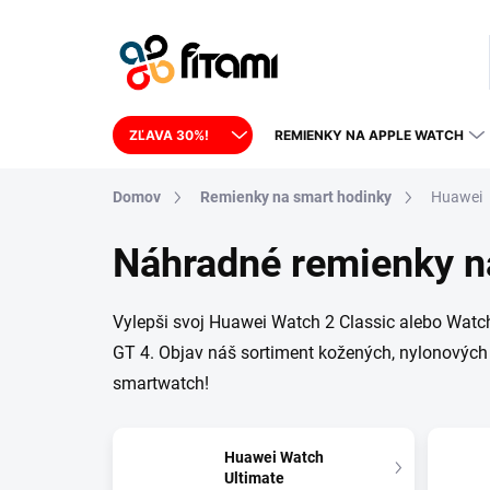
Prejsť na obsah
ZĽAVA 30%!
REMIENKY NA APPLE WATCH
Domov
Remienky na smart hodinky
Huawei
Náhradné remienky n
Vylepši svoj Huawei Watch 2 Classic alebo Wat
GT 4. Objav náš sortiment kožených, nylonových 
smartwatch!
Huawei Watch
Ultimate