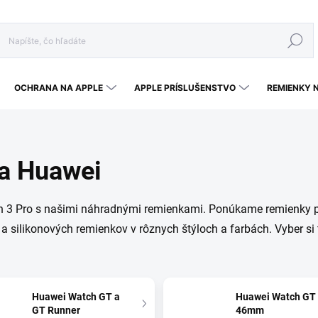
Hľadať
OCHRANA NA APPLE
APPLE PRÍSLUŠENSTVO
REMIENKY 
a Huawei
ch 3 Pro s našimi náhradnými remienkami. Ponúkame remienky p
a silikonových remienkov v rôznych štýloch a farbách. Vyber si
Huawei Watch GT a
Huawei Watch GT
GT Runner
46mm