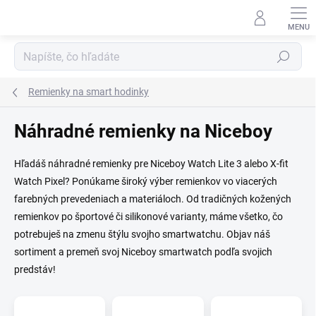
Prejsť na obsah
Hľadať
Remienky na smart hodinky
Náhradné remienky na Niceboy
Hľadáš náhradné remienky pre Niceboy Watch Lite 3 alebo X-fit
Watch Pixel? Ponúkame široký výber remienkov vo viacerých
farebných prevedeniach a materiáloch. Od tradičných kožených
remienkov po športové či silikonové varianty, máme všetko, čo
potrebuješ na zmenu štýlu svojho smartwatchu. Objav náš
sortiment a premeň svoj Niceboy smartwatch podľa svojich
predstáv!