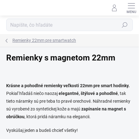
Prejsť na obsah
Hľadať
Remienky 22mm pre smartwatch
Remienky s magnetom 22mm
Krásne a pohodlné remienky veľkosti 22mm pre
smart hodinky.
Pokiaľ hľadáš niečo naozaj
elegantné, štýlové a pohodlné
, tak
tieto náramky sú pre teba to pravé orechové. Náhradné remienky
sú vyrobené zo syntetickej kože a majú
zapínanie na magnet s
obrúčkou
, ktorá pridá náramku na elegancii.
Vyskúšaj jeden a budeš chcieť všetky!