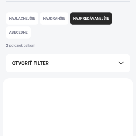
Radenie produktov
NAJLACNEJŠIE
NAJDRAHŠIE
NAJPREDÁVANEJŠIE
ABECEDNE
2
položiek celkom
OTVORIŤ FILTER
Výpis produktov
POSLEDNÉ KUSY
POSLEDNÉ KUSY