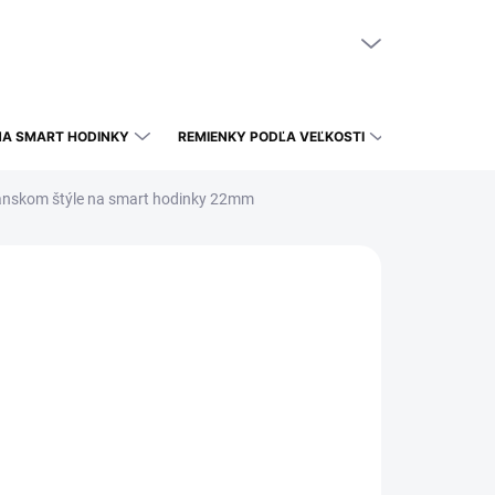
NÁKUPNÝ KOŠÍK
PRÁZDNY KOŠÍK
NA SMART HODINKY
REMIENKY PODĽA VEĽKOSTI
lánskom štýle na smart hodinky 22mm
IHNEĎ
(1 KS)