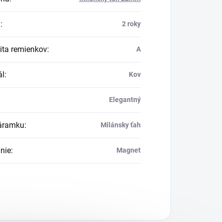
a
:
2 roky
ita remienkov
:
A
ál
:
Kov
Elegantný
áramku
:
Milánsky ťah
nie
:
Magnet