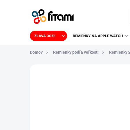
Prejsť na obsah
ZĽAVA 30%!
REMIENKY NA APPLE WATCH
Domov
Remienky podľa veľkosti
Remienky 
1 hodnotenie
Podrobnosti hodnoteni
POSLEDNÉ KUSY