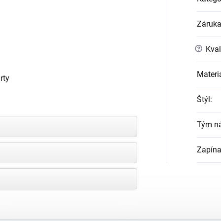
Záruk
?
Kval
Materi
rty
Štýl
:
Tým n
Zapína