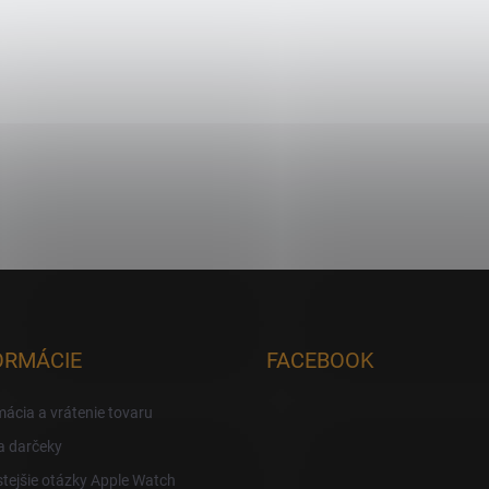
ORMÁCIE
FACEBOOK
ácia a vrátenie tovaru
a darčeky
tejšie otázky Apple Watch