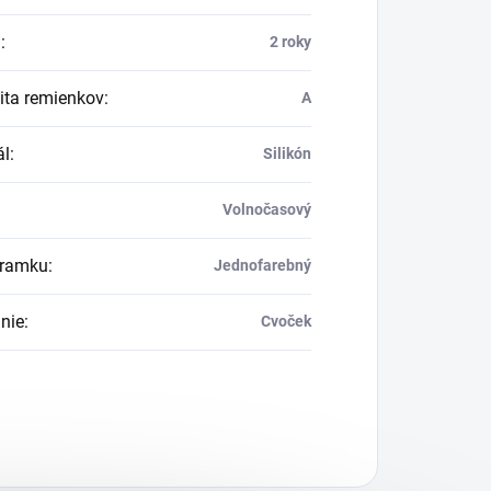
a
:
2 roky
ita remienkov
:
A
ál
:
Silikón
Volnočasový
áramku
:
Jednofarebný
nie
:
Cvoček