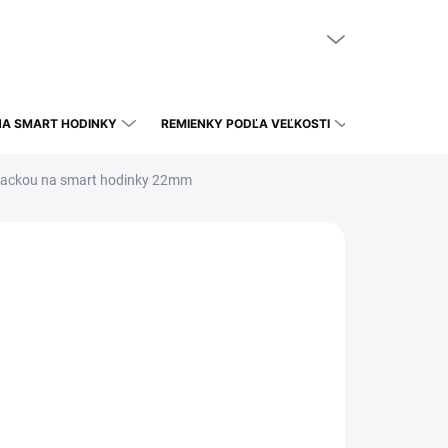
NÁKUPNÝ KOŠÍK
PRÁZDNY KOŠÍK
NA SMART HODINKY
REMIENKY PODĽA VEĽKOSTI
rackou na smart hodinky 22mm