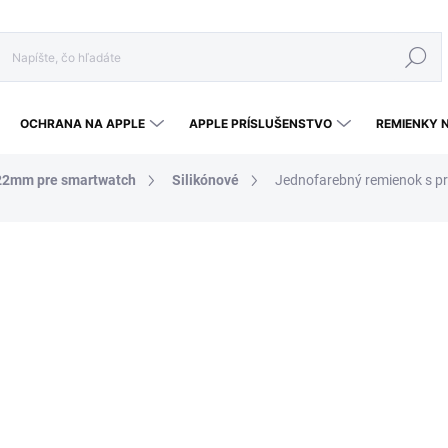
Hľadať
OCHRANA NA APPLE
APPLE PRÍSLUŠENSTVO
REMIENKY 
22mm pre smartwatch
Silikónové
Jednofarebný remienok s p
a
8,90 €
6,23 €
Jednotková cena:
ZVOĽTE VARIANT
VEĽKOSŤ
FARBA