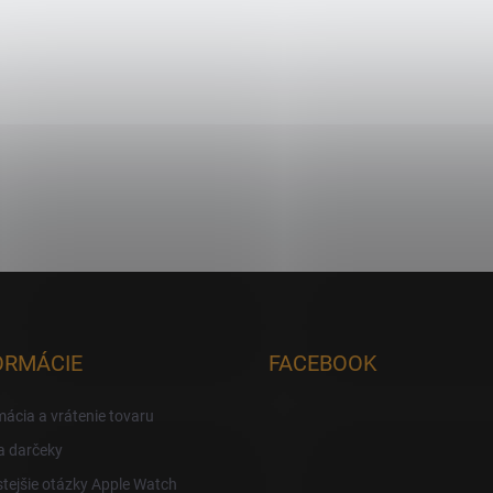
ORMÁCIE
FACEBOOK
ácia a vrátenie tovaru
a darčeky
tejšie otázky Apple Watch