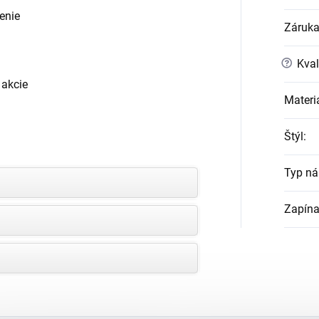
enie
Záruk
?
Kval
 akcie
Materi
Štýl
:
Typ n
Zapína