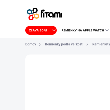
Prejsť na obsah
ZĽAVA 30%!
REMIENKY NA APPLE WATCH
Domov
Remienky podľa veľkosti
Remienky 
1 hodnotenie
Podrobnosti hodnoteni