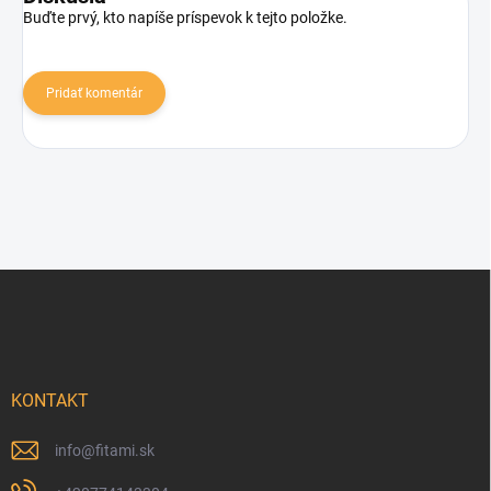
Buďte prvý, kto napíše príspevok k tejto položke.
Pridať komentár
Zápätie
KONTAKT
info
@
fitami.sk