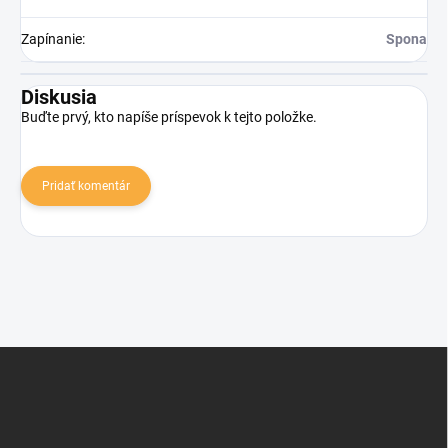
Zapínanie
:
Spona
Diskusia
Buďte prvý, kto napíše príspevok k tejto položke.
Pridať komentár
Zápätie