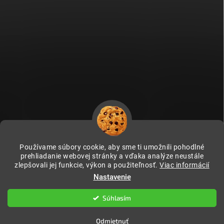
Používame súbory cookie, aby sme ti umožnili pohodlné
prehliadanie webovej stránky a vďaka analýze neustále
zlepšovali jej funkcie, výkon a použiteľnosť.
Viac informácií
Fitami.cz
Fitami.hu
Nastavenie
Súhlasím
Copyright 2026
FITAMI.sk
. Všetky práva vyhradené.
Odmietnuť
Vytvoril Shoptet