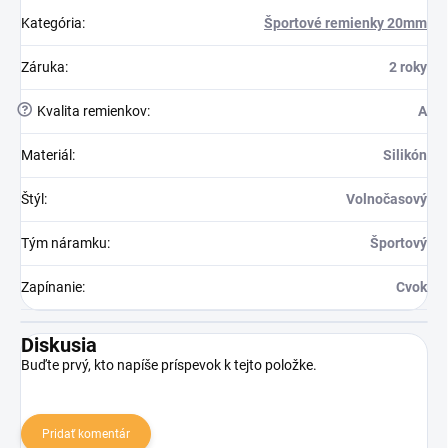
Kategória
:
Športové remienky 20mm
Záruka
:
2 roky
?
Kvalita remienkov
:
A
Materiál
:
Silikón
Štýl
:
Volnočasový
Tým náramku
:
Športový
Zapínanie
:
Cvok
Diskusia
Buďte prvý, kto napíše príspevok k tejto položke.
Pridať komentár