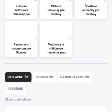
Klasické
Pletené
Športové
silikónové
remienky pre
remienky pre
remienky pre
Niceboy
Niceboy
Niceboy
Remienky s
Vrúbkované
magnetom pre
silikónové
Niceboy
remienky pre
Niceboy
Radenie produktov
NAJLACNEJŠIE
NAJDRAHŠIE
NAJPREDÁVANEJŠIE
ABECEDNE
28
položiek celkom