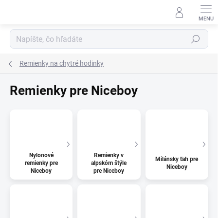
Prejsť na obsah
Hľadať
Remienky na chytré hodinky
Remienky pre Niceboy
Nylonové
Remienky v
Milánsky ťah pre
remienky pre
alpskóm štýle
Niceboy
Niceboy
pre Niceboy