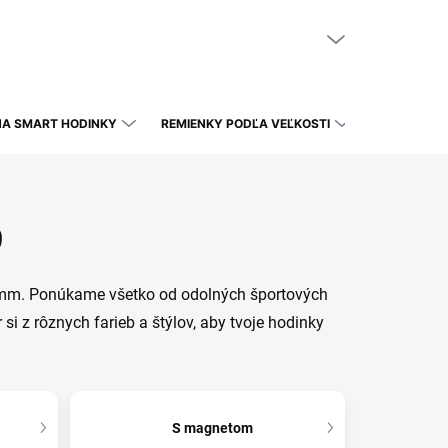
NÁKUPNÝ KOŠÍK
PRÁZDNY KOŠÍK
NA SMART HODINKY
REMIENKY PODĽA VEĽKOSTI
9
1mm. Ponúkame všetko od odolných športových
si z rôznych farieb a štýlov, aby tvoje hodinky
S magnetom