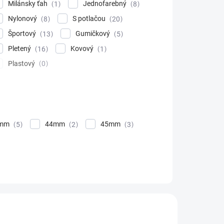
Milánsky ťah
Jednofarebný
1
8
Nylonový
S potlačou
8
20
Športový
Gumičkový
13
5
Pletený
Kovový
16
1
Plastový
0
2mm
44mm
45mm
5
2
3