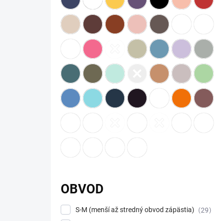
OBVOD
S-M (menší až stredný obvod zápästia)
29