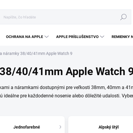
Hľadať
OCHRANA NA APPLE
APPLE PRÍSLUŠENSTVO
REMIENKY 
 a náramky 38/40/41mm Apple Watch 9
 38/40/41mm Apple Watch 
enkami a náramkami dostupnými pre veľkosti 38mm, 40mm a 4
 ideálne pre každodenné nosenie alebo dôležité udalosti. Vyber 
Jednofarebné
Alpský štýl