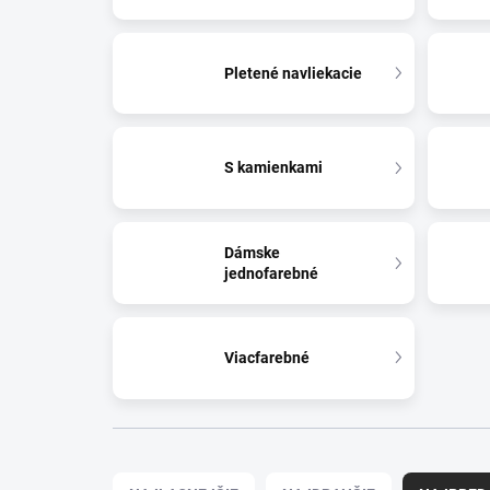
Pletené navliekacie
S kamienkami
Dámske
jednofarebné
Viacfarebné
Radenie produktov