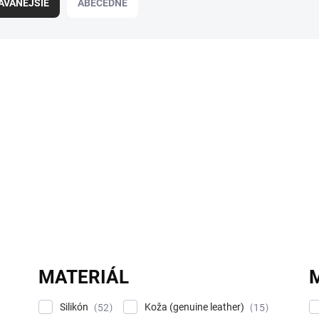
ÁVANEJŠIE
ABECEDNE
MATERIÁL
Silikón
Koža (genuine leather)
52
15