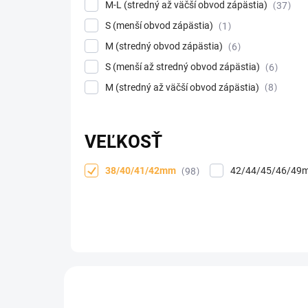
M-L (stredný až väčší obvod zápästia)
37
S (menší obvod zápästia)
1
M (stredný obvod zápästia)
6
S (menší až stredný obvod zápästia)
6
M (stredný až väčší obvod zápästia)
8
VEĽKOSŤ
38/40/41/42mm
42/44/45/46/4
98
Výpis produktov
POSLEDNÉ KUSY