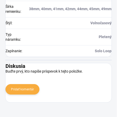
Šírka
38mm, 40mm, 41mm, 42mm, 44mm, 45mm, 49mm
remienku
:
Štýl
:
Volnočasový
Typ
Pletený
náramku
:
Zapínanie
:
Solo Loop
Diskusia
Buďte prvý, kto napíše príspevok k tejto položke.
Pridať komentár