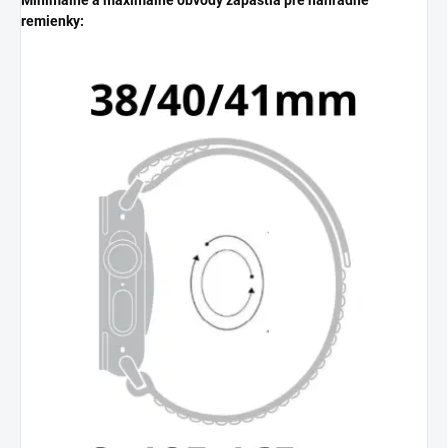
Minimálne a maximálne obvody zápästia pre náhradné
remienky: