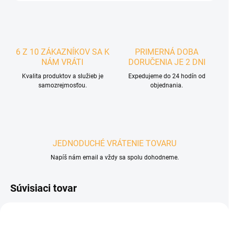
6 Z 10 ZÁKAZNÍKOV SA K
PRIMERNÁ DOBA
NÁM VRÁTI
DORUČENIA JE 2 DNI
Kvalita produktov a služieb je
Expedujeme do 24 hodín od
samozrejmosťou.
objednania.
JEDNODUCHÉ VRÁTENIE TOVARU
Napíš nám email a vždy sa spolu dohodneme.
Súvisiaci tovar
POSLEDNÉ KUSY
POSLEDNÉ KUSY