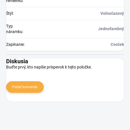
remienku
:
Štýl
:
Volnočasový
Typ
Jednofarebný
náramku
:
Zapínanie
:
Cvoček
Diskusia
Buďte prvý, kto napíše príspevok k tejto položke.
Pridať komentár