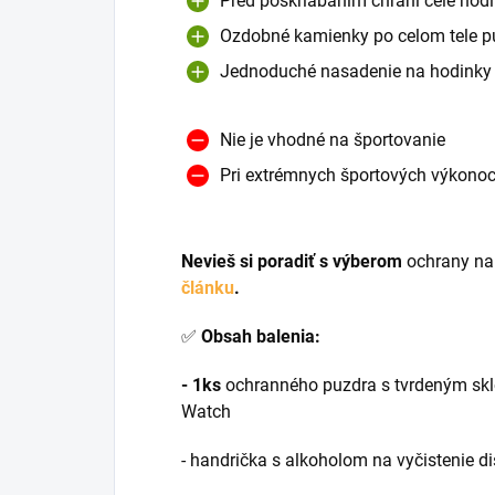
Pred poškriabaním chráni celé hod
Ozdobné kamienky po celom tele p
Jednoduché nasadenie na hodinky
Nie je vhodné na športovanie
Pri extrémnych športových výkonoch
Nevieš si poradiť s výberom
ochrany na
článku
.
✅
Obsah balenia:
- 1ks
ochranného puzdra s tvrdeným sk
Watch
- handrička s alkoholom na vyčistenie di