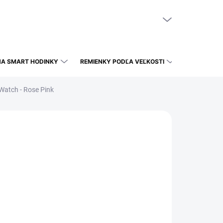
NÁKUPNÝ KOŠÍK
PRÁZDNY KOŠÍK
NA SMART HODINKY
REMIENKY PODĽA VEĽKOSTI
Watch - Rose Pink
E VARIANT
CENA DOPRAVY - POZRI SA