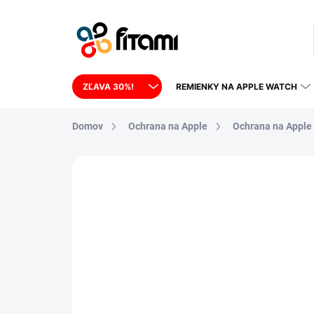
Prejsť na obsah
ZĽAVA 30%!
REMIENKY NA APPLE WATCH
Domov
Ochrana na Apple
Ochrana na Apple
14 hodnotení
Podrobnosti hodnoteni
POSLEDNÉ KUSY