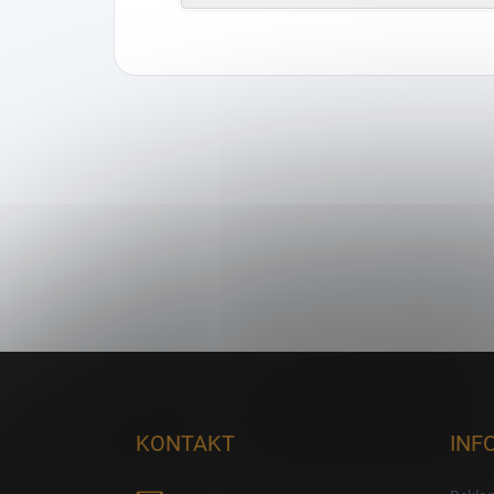
Zápätie
KONTAKT
INF