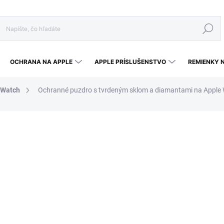
Hľadať
OCHRANA NA APPLE
APPLE PRÍSLUŠENSTVO
REMIENKY 
 Watch
Ochranné puzdro s tvrdeným sklom a diamantami na Apple 
a
7,90 €
5,53 €
Jednotková cena:
ZVOĽTE VARIANT
VEĽKOSŤ
MÔŽEME DORUČIŤ DO:
ZVOĽT