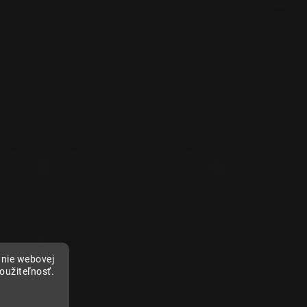
anie webovej
použiteľnosť.