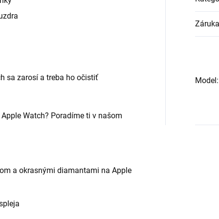
inky
uzdra
Záruk
 sa zarosí a treba ho očistiť
Model
:
 Apple Watch? Poradíme ti v našom
lom a okrasnými diamantami na Apple
spleja