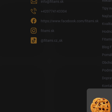
Reklam
info
@
fitami.sk
Tipy n
+420774143304
Najčas
https://www.facebook.com/fitami.sk
Kvalit
fitami.sk
Hodno
Fitami
@fitami.cz_sk
Blog F
Pomáh
Obcho
Podmi
Doprav
Konta