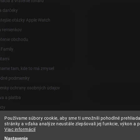
ácia a vrátenie tovaru
a darčeky
tejšie otázky Apple Watch
a remienkov
tenie obchodu
 Family
itami
ame tam, kde to má zmysel
dné podmienky
enky ochrany osobných údajov
a a platba
kty
Používame súbory cookie, aby sme ti umožnili pohodlné prehliad
stránky a vďaka analýze neustále zlepšovali jej funkcie, výkon a 
Fitami.cz
Fitami.hu
Viac informácií
Nastavenie