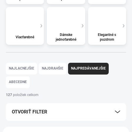
Dámske
Elegantné s
Viacfarebné
jednofarebné
puzdrom
Radenie produktov
NAJLACNEJŠIE
NAJDRAHŠIE
NAJPREDÁVANEJŠIE
ABECEDNE
127
položiek celkom
OTVORIŤ FILTER
Výpis produktov