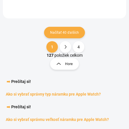
Načítať 40 ďalších
1
4
Ovládacie prvky výpisu
Stránkovanie
127
položiek celkom
Hore
➡️
Prečítaj si!
Ako si vybrať správny typ náramku pre Apple Watch?
➡️
Prečítaj si!
Ako si vybrať správnu veľkosť náramku pre Apple Watch?