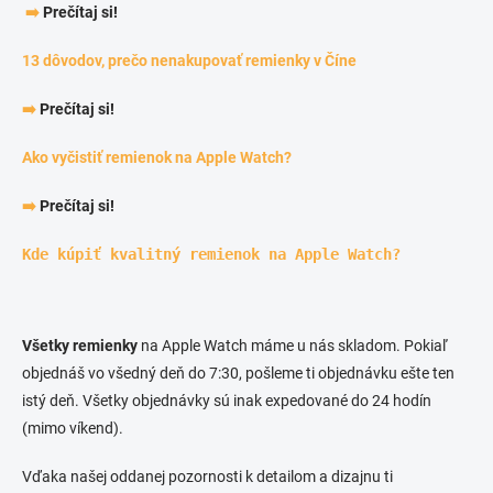
➡️
Prečítaj si!
13 dôvodov, prečo nenakupovať remienky v Číne
➡️
Prečítaj si!
Ako vyčistiť remienok na Apple Watch?
➡️
Prečítaj si!
Kde kúpiť kvalitný remienok na Apple Watch?
Všetky remienky
na Apple Watch máme u nás skladom. Pokiaľ
objednáš vo všedný deň do 7:30, pošleme ti objednávku ešte ten
istý deň. Všetky objednávky sú inak expedované do 24 hodín
(mimo víkend).
Vďaka našej oddanej pozornosti k detailom a dizajnu ti