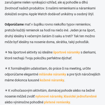
zaručujeme nielen vynikajúci vzhľad, ale aj pohodlie a dlhú
životnosť našich produktov. S našimi remienkami a náramkami
dokážeš svojmu Apple Watch dodávať unikátny a osobný štýl.
Odporúčame
mať v šuplíku rovno niekoľko typov remienkov,
pretože každý remienok sa hodí na niečo iné. Jeden je na šport,
druhý ideálny k večerným šatám či saku a tretí? Tak ten možno
môže byť ideálny na nosenie doma, skrátka, taký pohoďák.
✴️ Na športové aktivity sú ideálne
športové náramky
s dierkami,
ktoré nechajú Tvoju pokožku perfektne dýchať.
✴️ K formálnejším udalostiam, do práce či na meeting, určite
odporúčame elegantné
milánske náramky
a pre tých náročnejších
máme dokonca luxusné
kožené náramky
.
✴️ K voľnočasovým aktivitám, domácej pohode alebo na bežné
nosenie môžeš zvoliť
nylonové náramky,
klasické jednofarebné
alebo výnimočne pohodlné
pletené remienky.