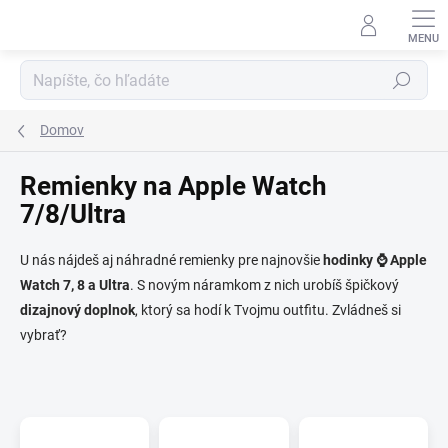
Prejsť na obsah
Hľadať
Domov
Remienky na Apple Watch
7/8/Ultra
U nás nájdeš aj náhradné remienky pre najnovšie
hodinky ⌚ Apple
Watch 7, 8 a Ultra
. S novým náramkom z nich urobíš špičkový
dizajnový doplnok
, ktorý sa hodí k Tvojmu outfitu. Zvládneš si
vybrať?