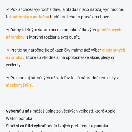
✴️ Pokiaľ chceš vykročiť z davu a hľadáš niečo naozaj výnimočné,
tak
náramky s potlačou
budú pre teba to pravé orechové.
✴️ Dámy k letným šatám ocenia ponuku látkových
gumičkových
náramkov
, s ktorými rozžiaria svoj outfit.
✴️ Pre tie najnáročnejšie zákazníčky máme tiež výber
elegantných
náramkov
,
ktoré sú vhodné aj na spoločneské akcie, plesy či
večierky.
✴️ Pre naozaj náročných užívateľov tu sú náhradné remienky v
alpskom štýle.
Vyberať u nás
môžeš úplne zo všetkých veľkostí, ktoré Apple
Watch ponúka.
Stačí si
vo filtri vybrať
podľa tvojich preferencií a
ponuka