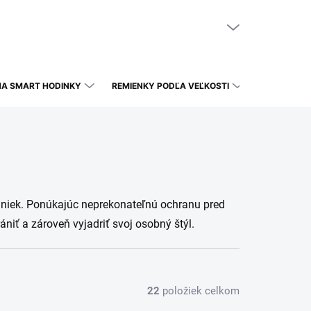
NÁKUPNÝ KOŠÍK
PRÁZDNY KOŠÍK
NA SMART HODINKY
REMIENKY PODĽA VEĽKOSTI
diniek. Ponúkajúc neprekonateľnú ochranu pred
iť a zároveň vyjadriť svoj osobný štýl.
22
položiek celkom