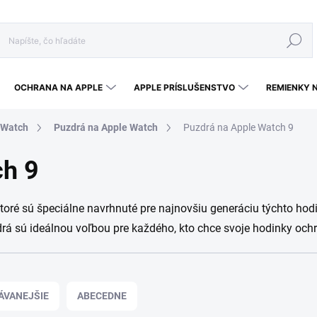
Hľadať
OCHRANA NA APPLE
APPLE PRÍSLUŠENSTVO
REMIENKY 
 Watch
Puzdrá na Apple Watch
Puzdrá na Apple Watch 9
ch 9
ktoré sú špeciálne navrhnuté pre najnovšiu generáciu týchto ho
á sú ideálnou voľbou pre každého, kto chce svoje hodinky ochrán
ÁVANEJŠIE
ABECEDNE