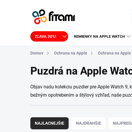
Prejsť na obsah
ZĽAVA 30%!
REMIENKY NA APPLE WATCH
Domov
Ochrana na Apple
Ochrana na Apple
Puzdrá na Apple Wat
Objav našu kolekciu puzdier pre Apple Watch 9, 
bežným opotrebením a štýlový vzhľad, naše puzdr
Radenie produktov
NAJLACNEJŠIE
NAJDRAHŠIE
NAJPRED