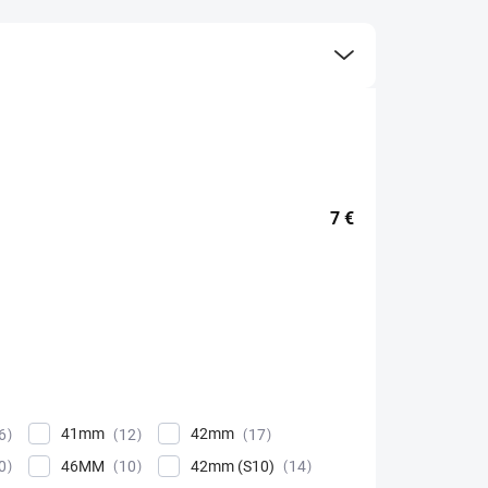
7
€
41mm
42mm
6
12
17
46MM
42mm (S10)
0
10
14