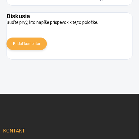
Diskusia
Buďte prvý, kto napíše príspevok k tejto položke.
Pridať komentár
Zápätie
KONTAKT