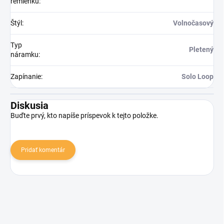
remienku
:
Štýl
:
Volnočasový
Typ
Pletený
náramku
:
Zapínanie
:
Solo Loop
Diskusia
Buďte prvý, kto napíše príspevok k tejto položke.
Pridať komentár