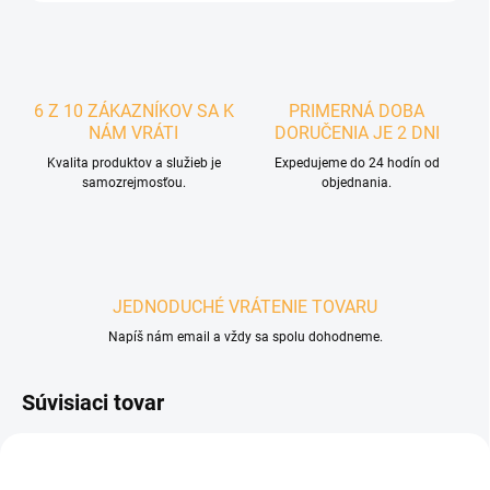
6 Z 10 ZÁKAZNÍKOV SA K
PRIMERNÁ DOBA
NÁM VRÁTI
DORUČENIA JE 2 DNI
Kvalita produktov a služieb je
Expedujeme do 24 hodín od
samozrejmosťou.
objednania.
JEDNODUCHÉ VRÁTENIE TOVARU
Napíš nám email a vždy sa spolu dohodneme.
Súvisiaci tovar
POSLEDNÉ KUSY
POSLEDNÉ KUSY