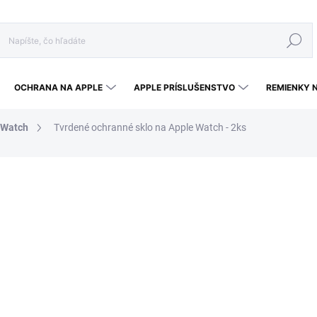
Hľadať
OCHRANA NA APPLE
APPLE PRÍSLUŠENSTVO
REMIENKY 
 Watch
Tvrdené ochranné sklo na Apple Watch - 2ks
a
8,90 €
6,23 €
Jednotková cena:
ZVOĽTE VARIANT
VEĽKOSŤ
MÔŽEME DORUČIŤ DO:
ZVOĽT