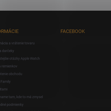
ORMÁCIE
FACEBOOK
ácia a vrátenie tovaru
a darčeky
tejšie otázky Apple Watch
a remienkov
tenie obchodu
 Family
itami
ame tam, kde to má zmysel
dné podmienky