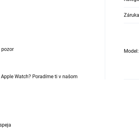
Záruk
ť pozor
Model
:
 Apple Watch? Poradíme ti v našom
ispeja