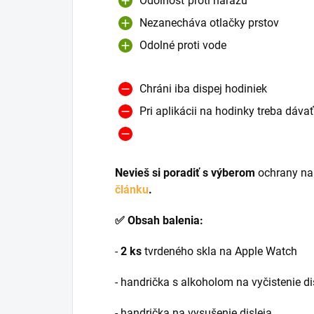
Odolnosť proti nárazu
Nezanecháva otlačky prstov
Odolné proti vode
Chráni iba dispej hodiniek
Pri aplikácii na hodinky treba dáva
Nevieš si poradiť s výberom
ochrany na
článku
.
✅ Obsah balenia:
-
2 ks
tvrdeného skla na Apple Watch
- handrička s alkoholom na vyčistenie d
- handrička na vysušenie disleja