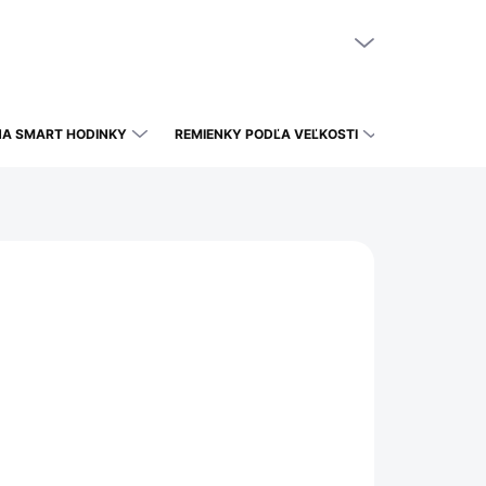
NÁKUPNÝ KOŠÍK
PRÁZDNY KOŠÍK
NA SMART HODINKY
REMIENKY PODĽA VEĽKOSTI
E VARIANT
CENA DOPRAVY - POZRI SA