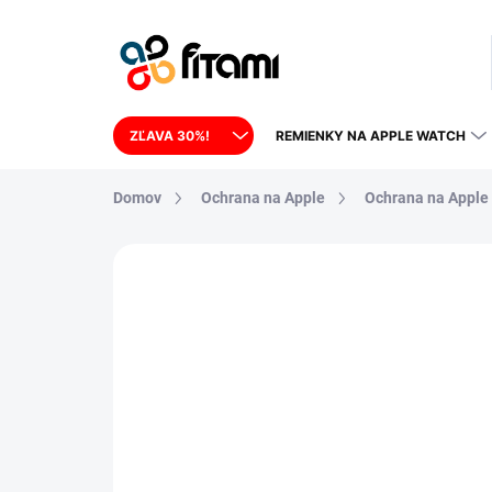
Prejsť na obsah
ZĽAVA 30%!
REMIENKY NA APPLE WATCH
Domov
Ochrana na Apple
Ochrana na Apple
17 hodnotení
Podrobnosti hodnoteni
POSLEDNÉ KUSY