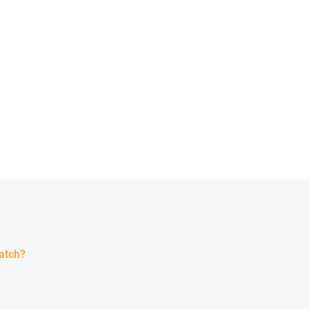
Ovládacie prvky výpisu
atch?