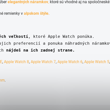
výber
elegantných náramkov
,
ktoré sú vhodné aj na spoločneské a
dné remienky v
alpskom štýle.
ých veľkostí
, ktoré Apple Watch ponúka. 
ojich preferencií a ponuka náhradných náramko
ch 
nájdeš na ich zadnej strane.
SE
,
Apple Watch 8
,
Apple Watch 7
,
Apple Watch 6
,
Apple Watch 5
mm
.