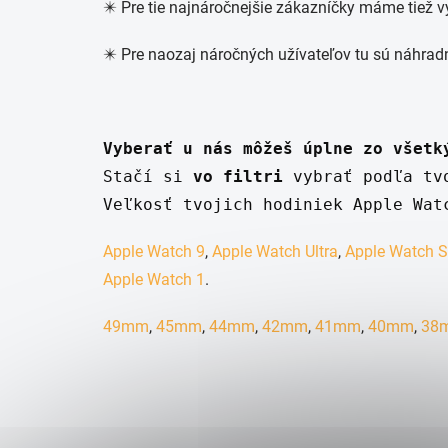
✴️ Pre tie najnáročnejšie zákazníčky máme tiež 
✴️ Pre naozaj náročných užívateľov tu sú náhra
Vyberať u nás môžeš úplne zo všetk
Stačí si
 vo filtri
 vybrať podľa tv
Veľkosť tvojich hodiniek Apple Wat
Apple Watch 9
,
Apple Watch Ultra
,
Apple Watch 
Apple Watch 1
.
49mm
,
45mm
,
44mm
,
42mm
,
41mm
,
40mm
,
38