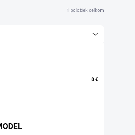
1
položiek celkom
8
€
MODEL