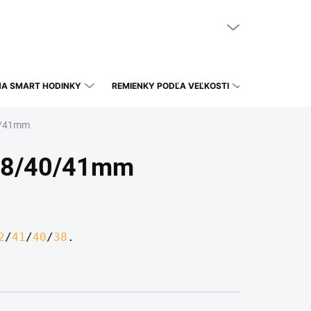
NÁKUPNÝ KOŠÍK
PRÁZDNY KOŠÍK
NA SMART HODINKY
REMIENKY PODĽA VEĽKOSTI
40/41mm
 38/40/41mm
2
/
41
/
40
/
38
.