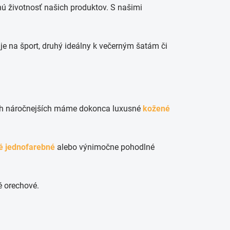
lhú životnosť našich produktov. S našimi
je na šport, druhý ideálny k večerným šatám či
ch náročnejších máme dokonca luxusné
kožené
é jednofarebné
alebo výnimočne pohodlné
é orechové.