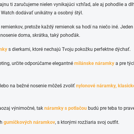
jnu ti zaručujeme nielen vynikajúci vzhľad, ale aj pohodlie a d
Watch dodávať unikátny a osobný štýl.
remienkov, pretože každý remienok sa hodí na niečo iné. Jeden 
 nosenie doma, skrátka, taký pohoďák.
mky
s dierkami, ktoré nechajú Tvoju pokožku perfektne dýchať.
eting, určite odporúčame elegantné
milánske náramky
a pre tý
lebo na bežné nosenie môžeš zvoliť
nylonové náramky,
klasick
naozaj výnimočné, tak
náramky s potlačou
budú pre teba to prav
ch
gumičkových náramkov
, s ktorými rozžiaria svoj outfit.