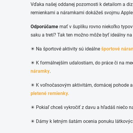
Vďaka našej oddanej pozornosti k detailom a diza
remienkami a náramkami dokážeš svojmu Apple 
Odporúčame
mať v šuplíku rovno niekoľko typov 
saku a tretí? Tak ten možno môže byť ideálny na
✴️ Na športové aktivity sú ideálne
športové nára
✴️ K formálnejším udalostiam, do práce či na me
náramky
.
✴️ K voľnočasovým aktivitám, domácej pohode a
pletené remienky.
✴️ Pokiaľ chceš vykročiť z davu a hľadáš niečo 
✴️ Dámy k letným šatám ocenia ponuku látkový