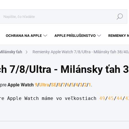
Hľadať
OCHRANA NA APPLE
APPLE PRÍSLUŠENSTVO
REMIENKY 
Milánsky ťah
Remienky Apple Watch 7/8/Ultra - Milánsky ťah 38/
h 7/8/Ultra - Milánsky ťah
pre
Apple Watch
9
/
Ultra
/
SE
/
8
/
7
/
6
/
5
/
4
/
3
/
2
/
1
.
re Apple Watch máme vo veľkostiach 
49
/
45
/
44
/
4