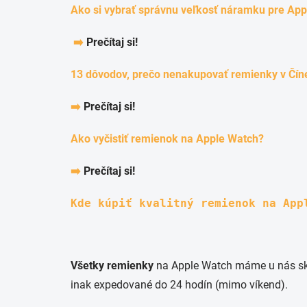
Ako si vybrať správnu veľkosť náramku pre Ap
➡️
Prečítaj si!
13 dôvodov, prečo nenakupovať remienky v Čín
➡️
Prečítaj si!
Ako vyčistiť remienok na Apple Watch?
➡️
Prečítaj si!
Kde kúpiť kvalitný remienok na App
Všetky remienky
na Apple Watch máme u nás skla
inak expedované do 24 hodín (mimo víkend).