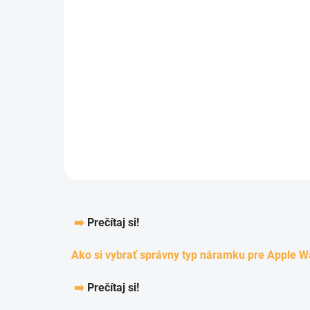
SKLADOM - EXPEDUJEME IHNEĎ
(1 KS)
Marvelli - Elegantný remienok na
Apple Watch v milánskom štýle -
Čiernobiely
7,98 €
Detail
➡️
Prečítaj si!
Ako si vybrať správny typ náramku pre Apple W
➡️
Prečítaj si!