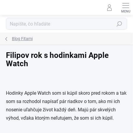
Prejsť na obsah
Hľadať
Blog Fitami
Filipov rok s hodinkami Apple
Watch
Hodinky Apple Watch som si kúpil skoro pred rokom a tak
som sa rozhodol napísať pár riadkov o tom, ako mi ich
nosenie uľahčuje život každý deň. Majú pár skvelých
výhod, vďaka ktorým neľutujem, že som si ich kúpil.