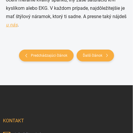
kyslíkom alebo EKG. V každom prípade, najdôležitejšie je
mať štýlový náramok, ktorý ti sadne. A presne taký nájdeš
u nás
.
Predchádzajúci článok
Ďalší článok
Zápätie
KONTAKT