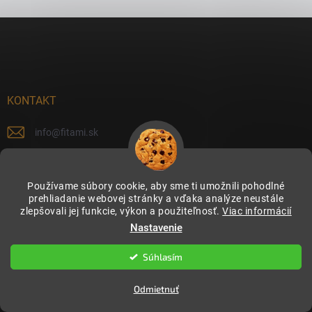
Zápätie
KONTAKT
info
@
fitami.sk
+420774143304
Používame súbory cookie, aby sme ti umožnili pohodlné
https://www.facebook.com/fitami.sk
prehliadanie webovej stránky a vďaka analýze neustále
zlepšovali jej funkcie, výkon a použiteľnosť.
Viac informácií
fitami.sk
Nastavenie
@fitami.cz_sk
Súhlasím
INFORMÁCIE
Odmietnuť
Reklamácia a vrátenie tovaru