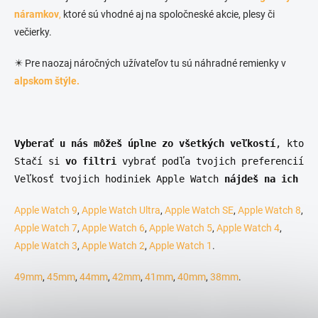
náramkov
,
ktoré sú vhodné aj na spoločneské akcie, plesy či
večierky.
✴️ Pre naozaj náročných užívateľov tu sú náhradné remienky v
alpskom štýle.
Vyberať u nás môžeš úplne zo všetkých veľkostí
, ktoré
Stačí si
 vo filtri
 vybrať podľa tvojich preferencií a
Veľkosť tvojich hodiniek Apple Watch 
nájdeš na ich za
Apple Watch 9
,
Apple Watch Ultra
,
Apple Watch SE
,
Apple Watch 8
,
Apple Watch 7
,
Apple Watch 6
,
Apple Watch 5
,
Apple Watch 4
,
Apple Watch 3
,
Apple Watch 2
,
Apple Watch 1
.
49mm
,
45mm
,
44mm
,
42mm
,
41mm
,
40mm
,
38mm
.