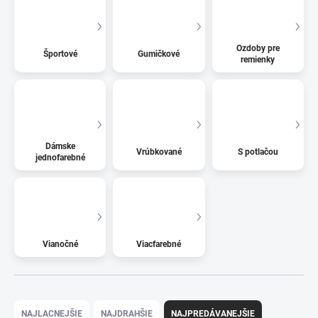
Ozdoby pre
Športové
Gumičkové
remienky
Dámske
Vrúbkované
S potlačou
jednofarebné
Vianočné
Viacfarebné
Radenie produktov
NAJLACNEJŠIE
NAJDRAHŠIE
NAJPREDÁVANEJŠIE