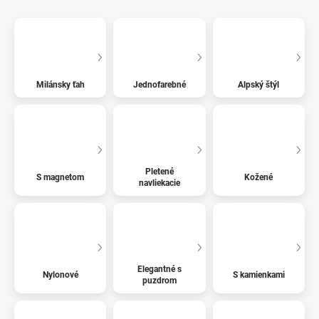
Milánsky ťah
Jednofarebné
Alpský štýl
Pletené
S magnetom
Kožené
navliekacie
Elegantné s
Nylonové
S kamienkami
puzdrom