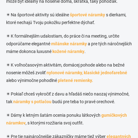
môže byť ideálny na nosenie doma, skrátka, taký pohoďák.
✴️ Na športové aktivity sú ideálne
športové náramky
s dierkami,
ktoré nechajú Tvoju pokožku perfektne dýchať.
✴️ K formálnejším udalostiam, do práce či na meeting, určite
odporúčame elegantné
milánske náramky
a pre tých náročnejších
máme dokonca luxusné
kožené náramky
.
✴️ K voľnočasovým aktivitám, domácej pohode alebo na bežné
nosenie môžeš zvoliť
nylonové náramky,
klasické jednofarebné
alebo výnimočne pohodlné
pletené remienky.
✴️ Pokiaľ chceš vykročiť z davu a hľadáš niečo naozaj výnimočné,
tak
náramky s potlačou
budú pre teba to pravé orechové.
✴️ Dámy k letným šatám ocenia ponuku látkových
gumičkových
náramkov
, s ktorými rozžiaria svoj outfit.
✴️ Pre tie najnáročnejšie zákazníčky máme tiež výber
elegantných