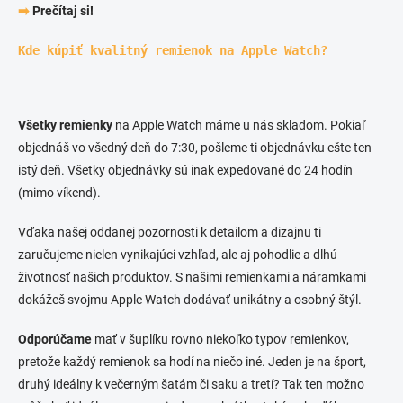
➡️
Prečítaj si!
Kde kúpiť kvalitný remienok na Apple Watch?
Všetky remienky
na Apple Watch máme u nás skladom. Pokiaľ
objednáš vo všedný deň do 7:30, pošleme ti objednávku ešte ten
istý deň. Všetky objednávky sú inak expedované do 24 hodín
(mimo víkend).
Vďaka našej oddanej pozornosti k detailom a dizajnu ti
zaručujeme nielen vynikajúci vzhľad, ale aj pohodlie a dlhú
životnosť našich produktov. S našimi remienkami a náramkami
dokážeš svojmu Apple Watch dodávať unikátny a osobný štýl.
Odporúčame
mať v šuplíku rovno niekoľko typov remienkov,
pretože každý remienok sa hodí na niečo iné. Jeden je na šport,
druhý ideálny k večerným šatám či saku a tretí? Tak ten možno