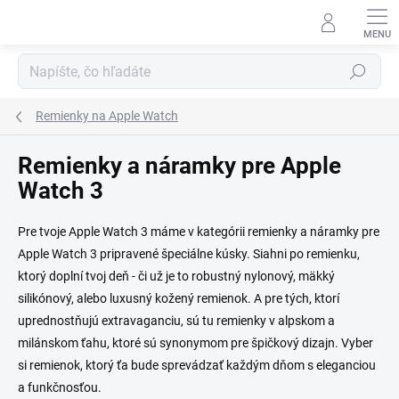
Prejsť na obsah
Hľadať
Remienky na Apple Watch
Remienky a náramky pre Apple
Watch 3
Pre tvoje Apple Watch 3 máme v kategórii remienky a náramky pre
Apple Watch 3 pripravené špeciálne kúsky. Siahni po remienku,
ktorý doplní tvoj deň - či už je to robustný nylonový, mäkký
silikónový, alebo luxusný kožený remienok. A pre tých, ktorí
uprednostňujú extravaganciu, sú tu remienky v alpskom a
milánskom ťahu, ktoré sú synonymom pre špičkový dizajn. Vyber
si remienok, ktorý ťa bude sprevádzať každým dňom s eleganciou
a funkčnosťou.