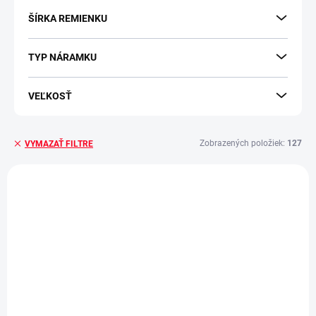
ŠÍRKA REMIENKU
TYP NÁRAMKU
VEĽKOSŤ
Zobrazených položiek:
127
VYMAZAŤ FILTRE
Výpis produktov
POSLEDNÉ KUSY