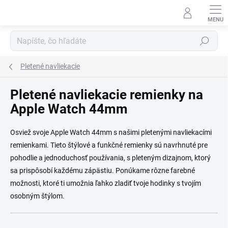
Prejsť na obsah
Hľadať
Pletené navliekacie
Pletené navliekacie remienky na
Apple Watch 44mm
Osviež svoje Apple Watch 44mm s našimi pletenými navliekacími
remienkami. Tieto štýlové a funkčné remienky sú navrhnuté pre
pohodlie a jednoduchosť používania, s pleteným dizajnom, ktorý
sa prispôsobí každému zápästiu. Ponúkame rôzne farebné
možnosti, ktoré ti umožnia ľahko zladiť tvoje hodinky s tvojím
osobným štýlom.