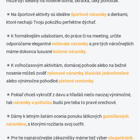
môže byť ideálny na nosenie doma, skrátka, taký pohoďák.
✴️ Na športové aktivity sú ideálne
športové náramky
s dierkami,
ktoré nechajú Tvoju pokožku perfektne dýchať.
✴️ K formálnejším udalostiam, do práce či na meeting, určite
odporúčame elegantné
milánske náramky
a pre tých náročnejších
máme dokonca luxusné
kožené náramky
.
✴️ K voľnočasovým aktivitám, domácej pohode alebo na bežné
nosenie môžeš zvoliť
nylonové náramky,
klasické jednofarebné
alebo výnimočne pohodlné
pletené remienky.
✴️ Pokiaľ chceš vykročiť z davu a hľadáš niečo naozaj výnimočné,
tak
náramky s potlačou
budú pre teba to pravé orechové.
✴️ Dámy k letným šatám ocenia ponuku látkových
gumičkových
náramkov
, s ktorými rozžiaria svoj outfit.
✴️ Pre tie najnáročnejšie zákazníčky máme tiež výber
elegantných