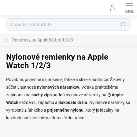
Prejsť na obsah
Hľadať
Remienky na Apple Watch 1/2/3
Nylonové remienky na Apple
Watch 1/2/3
Pôvabné, príjemné na nosenie, ľahké a skvele padnúce. Šikovný
súčet vlastností
nylonových náramkov
. Vďaka praktickému
zapínaniu na
suchý zips
padnú nylonové náramky na ⌚
Apple
Watch
každému zápästiu a
dokonale držia
. Nylonové náramky sú
vyrobené z ľahkého a
príjemného nylonu
, ktorý je ideálny na
každodenné nosenie na doma či do práce.