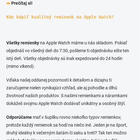
➡️
Prečítaj si!
Kde kúpiť kvalitný remienok na Apple Watch?
Všetky remienky
na Apple Watch máme u nás skladom. Pokiaľ
objednáš vo všedný deň do 7:30, pošleme ti objednávku ešte ten
istý deň. Všetky objednávky sú inak expedované do 24 hodín
(mimo víkend).
Vďaka našej oddanej pozornosti k detailom a dizajnu ti
zaručujeme nielen vynikajúci vzhľad, ale aj pohodlie a dlhú
životnosť našich produktov. S našimi remienkami a náramkami
dokážeš svojmu Apple Watch dodávať unikátny a osobný štýl.
Odporúčame
mať v šuplíku rovno niekoľko typov remienkov,
pretože každý remienok sa hodí na niečo iné. Jeden je na šport,
druhý ideálny k večerným šatám či saku a tretí? Tak ten možno