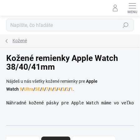
Prejsť na obsah
Hľadať
Kožené
Kožené remienky Apple Watch
38/40/41mm
Nájdeš u nás všetky kožené remienky pre
Apple
Watch
9
/
Ultra
/
SE
/
8
/
7
/
6
/
5
/
4
/
3
/
2
/
1
.
Náhradné kožené pásky pre Apple Watch máme vo veľkost
Radenie produktov