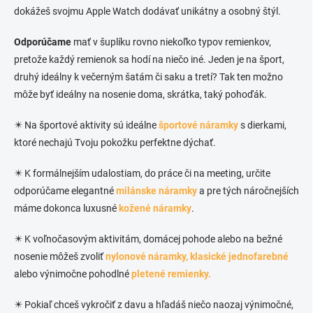
dokážeš svojmu Apple Watch dodávať unikátny a osobný štýl.
Odporúčame
mať v šuplíku rovno niekoľko typov remienkov,
pretože každý remienok sa hodí na niečo iné. Jeden je na šport,
druhý ideálny k večerným šatám či saku a tretí? Tak ten možno
môže byť ideálny na nosenie doma, skrátka, taký pohoďák.
✴️ Na športové aktivity sú ideálne
športové náramky
s dierkami,
ktoré nechajú Tvoju pokožku perfektne dýchať.
✴️ K formálnejším udalostiam, do práce či na meeting, určite
odporúčame elegantné
milánske náramky
a pre tých náročnejších
máme dokonca luxusné
kožené náramky
.
✴️ K voľnočasovým aktivitám, domácej pohode alebo na bežné
nosenie môžeš zvoliť
nylonové náramky,
klasické jednofarebné
alebo výnimočne pohodlné
pletené remienky.
✴️ Pokiaľ chceš vykročiť z davu a hľadáš niečo naozaj výnimočné,