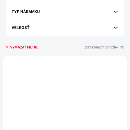
TYP NÁRAMKU
VEĽKOSŤ
Zobrazených položiek:
15
VYMAZAŤ FILTRE
Výpis produktov
SKLADOM - EXPEDUJEME IHNEĎ
SKLADOM - EXPEDUJEME IHNEĎ