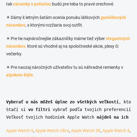
tak
náramky s potlačou
budú pre teba to pravé orechové.
✴️ Dámy k letným šatám ocenia ponuku látkových
gumičkových
náramkov
, s ktorými rozžiaria svoj outfit.
✴️ Pre tie najnáročnejšie zákazníčky máme tiež výber
elegantných
náramkov
,
ktoré sú vhodné aj na spoločneské akcie, plesy či
večierky.
✴️ Pre naozaj náročných užívateľov tu sú náhradné remienky v
alpskom štýle.
Vyberať u nás môžeš úplne zo všetkých veľkostí
, ktoré
Stačí si
 vo filtri
 vybrať podľa tvojich preferencií a
Veľkosť tvojich hodiniek Apple Watch 
nájdeš na ich za
Apple Watch 9
,
Apple Watch Ultra
,
Apple Watch SE
,
Apple Watch 8
,