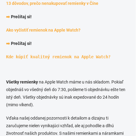
13 dôvodov, prečo nenakupovať remienky v Číne
➡️
Prečítaj si!
Ako vyčistiť remienok na Apple Watch?
➡️
Prečítaj si!
Kde kúpiť kvalitný remienok na Apple Watch?
Všetky remienky
na Apple Watch máme u nás skladom. Pokiaľ
objednáš vo všedný deň do 7:30, pošleme ti objednávku ešte ten
istý deň. Všetky objednávky sú inak expedované do 24 hodín
(mimo víkend).
Vďaka našej oddanej pozornosti k detailom a dizajnu ti
zaručujeme nielen vynikajúci vzhľad, ale aj pohodlie a dlhú
životnosť našich produktov. S našimi remienkami a náramkami