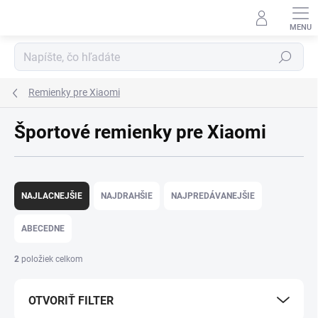
Prejsť na obsah
Hľadať
Remienky pre Xiaomi
Športové remienky pre Xiaomi
Radenie produktov
NAJLACNEJŠIE
NAJDRAHŠIE
NAJPREDÁVANEJŠIE
ABECEDNE
2
položiek celkom
OTVORIŤ FILTER