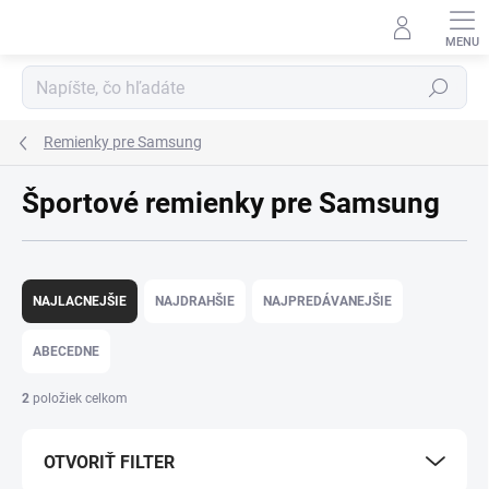
Prejsť na obsah
Hľadať
Remienky pre Samsung
Športové remienky pre Samsung
Radenie produktov
NAJLACNEJŠIE
NAJDRAHŠIE
NAJPREDÁVANEJŠIE
ABECEDNE
2
položiek celkom
OTVORIŤ FILTER