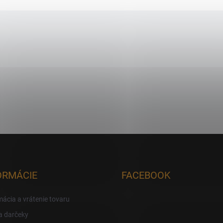
Ovládacie prvky výpisu
ORMÁCIE
FACEBOOK
ácia a vrátenie tovaru
a darčeky