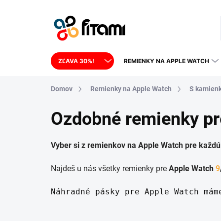
Prejsť na obsah
ZĽAVA 30%!
REMIENKY NA APPLE WATCH
Domov
Remienky na Apple Watch
S kamien
Ozdobné remienky pr
Vyber si z remienkov na Apple Watch pre každú p
Najdeš u nás všetky remienky pre
Apple Watch
9
Náhradné pásky pre Apple Watch mám