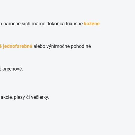
ch náročnejších máme dokonca luxusné
kožené
é jednofarebné
alebo výnimočne pohodlné
é orechové.
kcie, plesy či večierky.