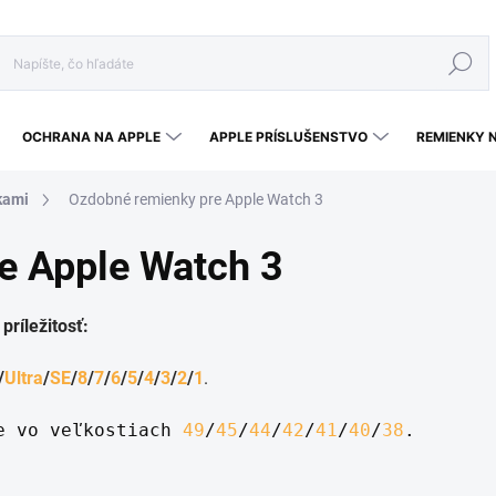
Hľadať
OCHRANA NA APPLE
APPLE PRÍSLUŠENSTVO
REMIENKY 
kami
Ozdobné remienky pre Apple Watch 3
e Apple Watch 3
ríležitosť:
/
Ultra
/
SE
/
8
/
7
/
6
/
5
/
4
/
3
/
2
/
1
.
e vo veľkostiach 
49
/
45
/
44
/
42
/
41
/
40
/
38
.