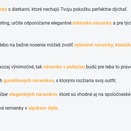
mky
s dierkami, ktoré nechajú Tvoju pokožku perfektne dýchať.
eting, určite odporúčame elegantné
milánske náramky
a pre tý
lebo na bežné nosenie môžeš zvoliť
nylonové náramky,
klasick
naozaj výnimočné, tak
náramky s potlačou
budú pre teba to prav
ch
gumičkových náramkov
, s ktorými rozžiaria svoj outfit.
výber
elegantných náramkov
,
ktoré sú vhodné aj na spoločneské a
dné remienky v
alpskom štýle.