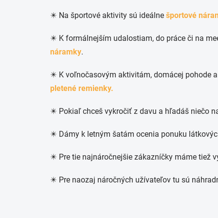
✴️ Na športové aktivity sú ideálne
športové nára
✴️ K formálnejším udalostiam, do práce či na me
náramky
.
✴️ K voľnočasovým aktivitám, domácej pohode a
pletené remienky.
✴️ Pokiaľ chceš vykročiť z davu a hľadáš niečo 
✴️ Dámy k letným šatám ocenia ponuku látkový
✴️ Pre tie najnáročnejšie zákazníčky máme tiež 
✴️ Pre naozaj náročných užívateľov tu sú náhra