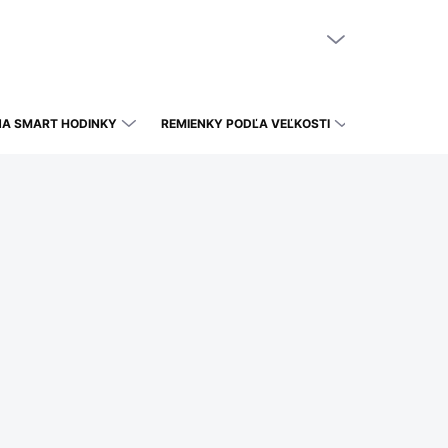
NÁKUPNÝ KOŠÍK
PRÁZDNY KOŠÍK
NA SMART HODINKY
REMIENKY PODĽA VEĽKOSTI