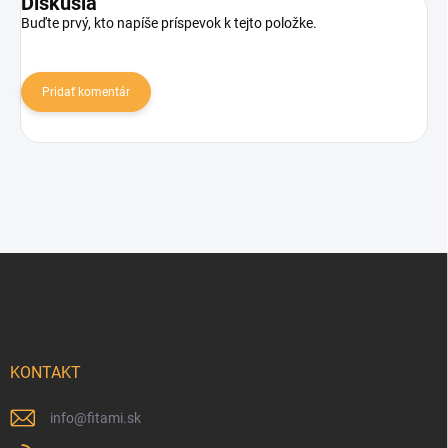
Diskusia
Buďte prvý, kto napíše príspevok k tejto položke.
Pridať komentár
Zápätie
KONTAKT
info
@
fitami.sk