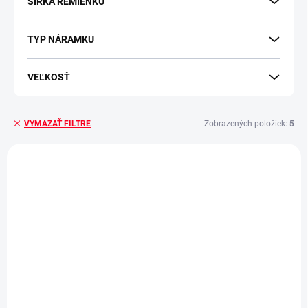
ŠÍRKA REMIENKU
TYP NÁRAMKU
VEĽKOSŤ
Zobrazených položiek:
5
VYMAZAŤ FILTRE
Výpis produktov
POSLEDNÉ KUSY