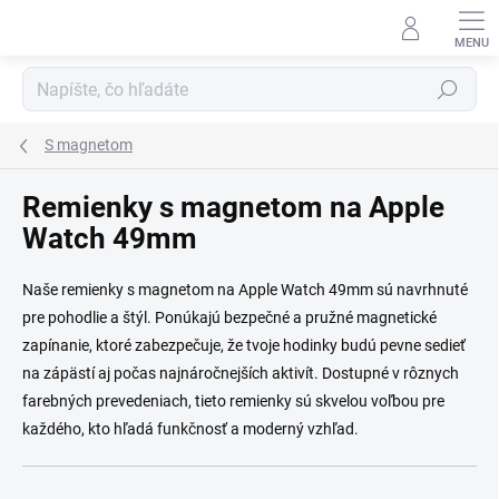
Prejsť na obsah
Hľadať
S magnetom
Remienky s magnetom na Apple
Watch 49mm
Naše remienky s magnetom na Apple Watch 49mm sú navrhnuté
pre pohodlie a štýl. Ponúkajú bezpečné a pružné magnetické
zapínanie, ktoré zabezpečuje, že tvoje hodinky budú pevne sedieť
na zápästí aj počas najnáročnejších aktivít. Dostupné v rôznych
farebných prevedeniach, tieto remienky sú skvelou voľbou pre
každého, kto hľadá funkčnosť a moderný vzhľad.