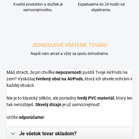
Kvalita produktov a služieb je
Expedujeme do 24 hodín od
samozrejmosťou.
objednania.
JEDNODUCHÉ VRÁTENIE TOVARU
Napíš nám email a vždy sa spolu dohodneme.
Máš strach, že pri chvíľke
nepozornosti
pustíš Tvoje AirPods na
zem? Vyskúšaj
tvrdený obal na AirPods
, ktorý ich skvele ochráni v
každej situácii.
Nie je to klasický silikón, ale poriadny
tvrdý PVC materiál
, ktorý len
tak nerozbiješ.
Skvelý dizajn
je už samozrejmosť.
Určite
odporúčame
!
Je všetok tovar skladom?