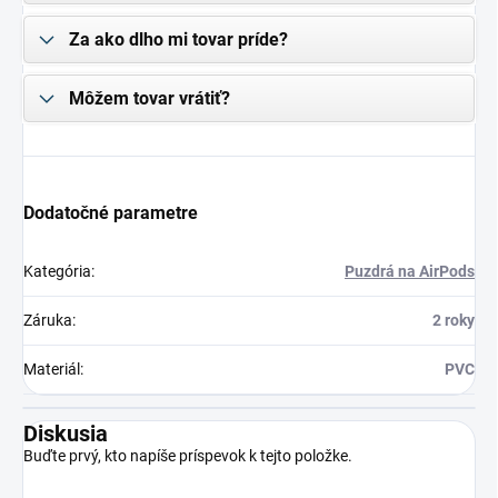
Za ako dlho mi tovar príde?
Môžem tovar vrátiť?
Dodatočné parametre
Kategória
:
Puzdrá na AirPods
Záruka
:
2 roky
Materiál
:
PVC
Diskusia
Buďte prvý, kto napíše príspevok k tejto položke.