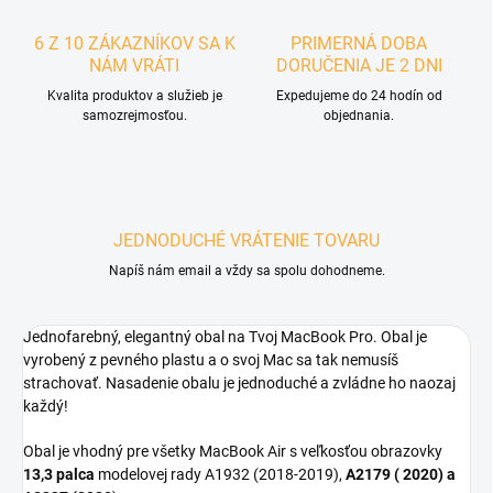
6 Z 10 ZÁKAZNÍKOV SA K
PRIMERNÁ DOBA
NÁM VRÁTI
DORUČENIA JE 2 DNI
Kvalita produktov a služieb je
Expedujeme do 24 hodín od
samozrejmosťou.
objednania.
JEDNODUCHÉ VRÁTENIE TOVARU
Napíš nám email a vždy sa spolu dohodneme.
Jednofarebný, elegantný obal na Tvoj MacBook Pro. Obal je
vyrobený z pevného plastu a o svoj Mac sa tak nemusíš
strachovať. Nasadenie obalu je jednoduché a zvládne ho naozaj
každý!
Obal je vhodný pre všetky MacBook Air s veľkosťou obrazovky
13,3 palca
modelovej rady A1932 (2018-2019),
A2179 ( 2020) a