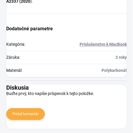
A2337 (2020
).
Dodatočné parametre
Kategória
:
Príslušenstvo k MacBook
Záruka
:
2 roky
Materiál
:
Polykarbonát
Diskusia
Buďte prvý, kto napíše príspevok k tejto položke.
Pridať komentár