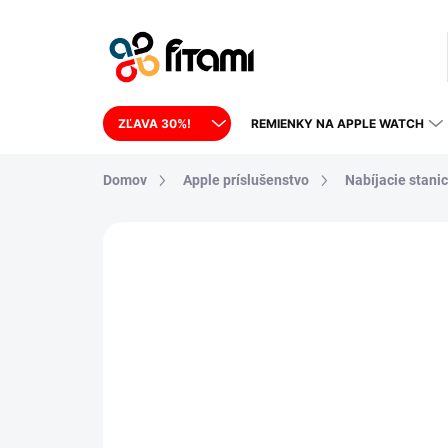
Prejsť na obsah
ZĽAVA 30%!
REMIENKY NA APPLE WATCH
Domov
Apple príslušenstvo
Nabíjacie stani
Neohodnotené
Podrobnosti hodnote