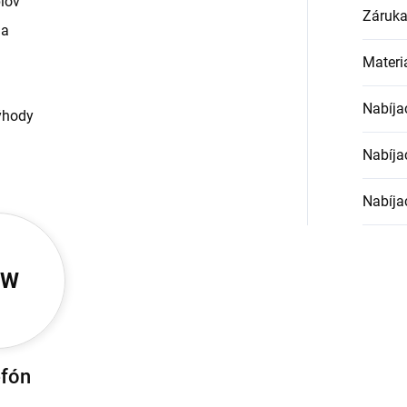
lov
Záruk
ia
Materi
Nabíja
ýhody
Nabíja
Nabíja
5W
efón