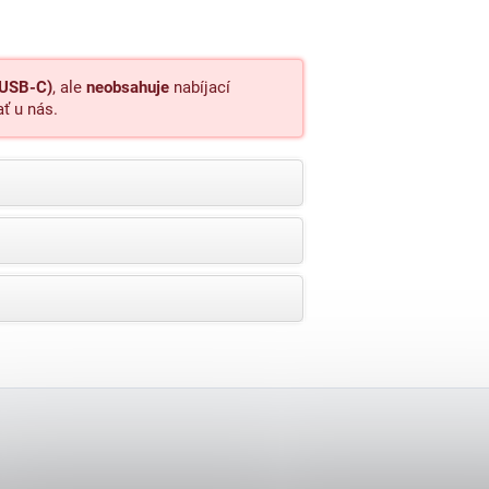
(USB-C)
, ale
neobsahuje
nabíjací
ať u nás.