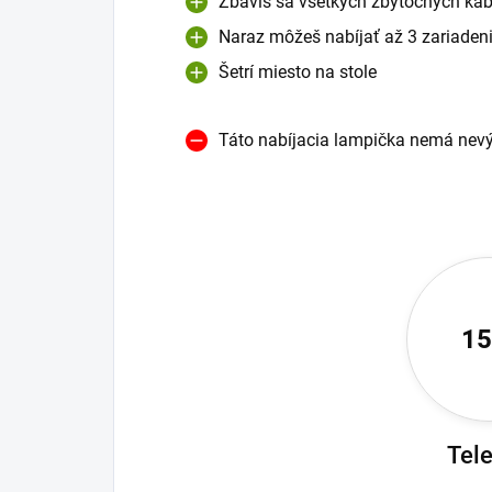
Zbavíš sa všetkých zbytočných káb
Naraz môžeš nabíjať až 3 zariaden
Šetrí miesto na stole
Táto nabíjacia lampička nemá nev
1
Tel