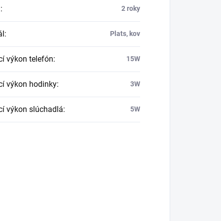
a
:
2 roky
ál
:
Plats, kov
cí výkon telefón
:
15W
cí výkon hodinky
:
3W
cí výkon slúchadlá
:
5W