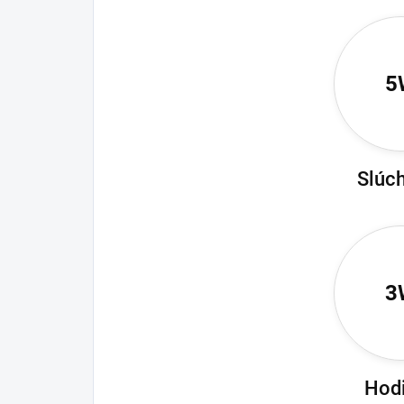
5
Slúc
3
Hod