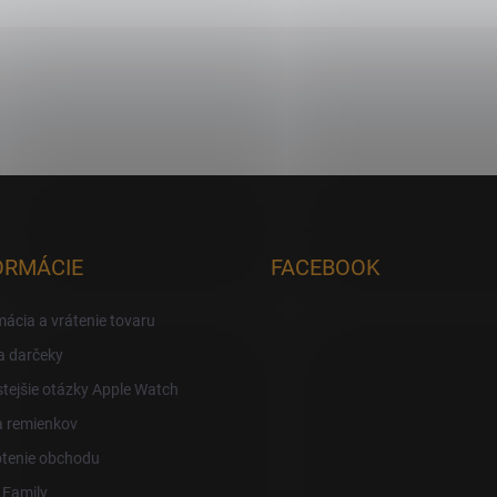
ORMÁCIE
FACEBOOK
ácia a vrátenie tovaru
a darčeky
tejšie otázky Apple Watch
a remienkov
tenie obchodu
 Family