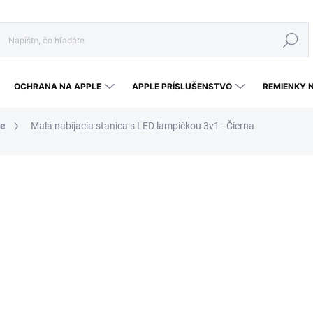
Hľadať
OCHRANA NA APPLE
APPLE PRÍSLUŠENSTVO
REMIENKY 
ce
Malá nabíjacia stanica s LED lampičkou 3v1 - Čierna
nia
38,90 €
27,23 
Jednotková cena:
SKLADOM - EXPEDUJEME 
MÔŽEME DORUČIŤ DO:
11.8.2
−
+