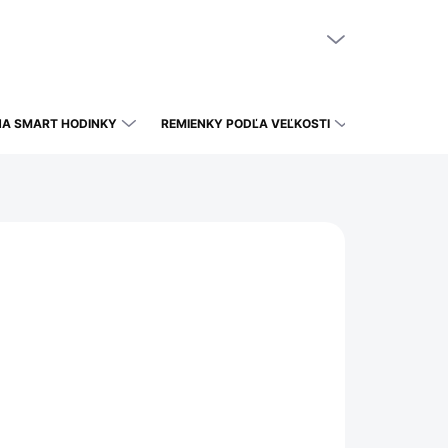
NÁKUPNÝ KOŠÍK
PRÁZDNY KOŠÍK
NA SMART HODINKY
REMIENKY PODĽA VEĽKOSTI
€
IHNEĎ
(>5 KS)
026
CENA DOPRAVY - POZRI SA
Pridať do košíka