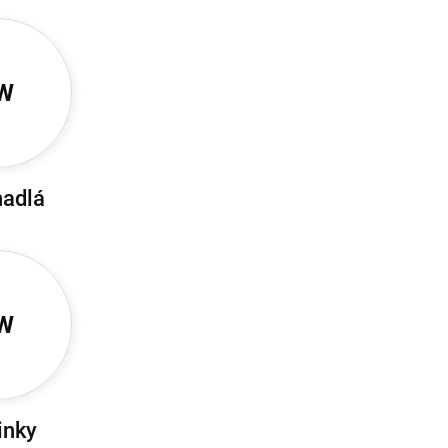
W
hadlá
W
inky