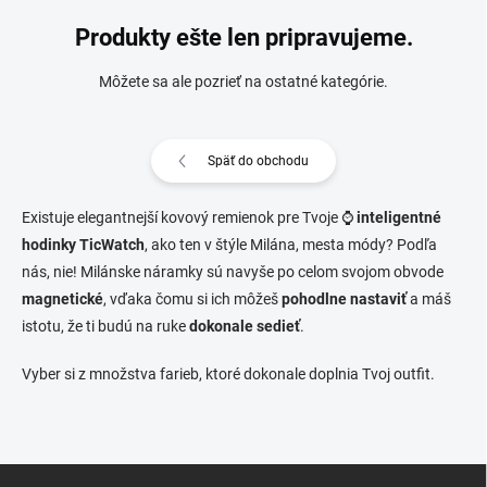
Produkty ešte len pripravujeme.
Môžete sa ale pozrieť na ostatné kategórie.
Späť do obchodu
Existuje elegantnejší kovový remienok pre Tvoje ⌚
inteligentné
hodinky TicWatch
, ako ten v štýle Milána, mesta módy? Podľa
nás, nie! Milánske náramky sú navyše po celom svojom obvode
magnetické
, vďaka čomu si ich môžeš
pohodlne nastaviť
a máš
istotu, že ti budú na ruke
dokonale sedieť
.
Vyber si z množstva farieb, ktoré dokonale doplnia Tvoj outfit.
Zápätie