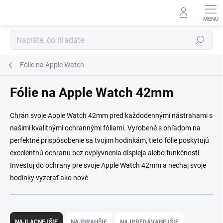
Prejsť na obsah
Hľadať
Fólie na Apple Watch
Fólie na Apple Watch 42mm
Chrán svoje Apple Watch 42mm pred každodennými nástrahami s
našimi kvalitnými ochrannými fóliami. Vyrobené s ohľadom na
perfektné prispôsobenie sa tvojim hodinkám, tieto fólie poskytujú
excelentnú ochranu bez ovplyvnenia displeja alebo funkčnosti.
Investuj do ochrany pre svoje Apple Watch 42mm a nechaj svoje
hodinky vyzerať ako nové.
Radenie produktov
NAJLACNEJŠIE
NAJDRAHŠIE
NAJPREDÁVANEJŠIE