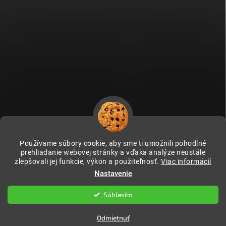
Používame súbory cookie, aby sme ti umožnili pohodlné
prehliadanie webovej stránky a vďaka analýze neustále
zlepšovali jej funkcie, výkon a použiteľnosť.
Viac informácií
Fitami.cz
Fitami.hu
Nastavenie
Súhlasím
Copyright 2026
FITAMI.sk
. Všetky práva vyhradené.
Odmietnuť
Vytvoril Shoptet