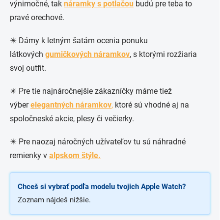
výnimočné, tak
náramky s potlačou
budú pre teba to
pravé orechové.
✴️ Dámy k letným šatám ocenia ponuku
látkových
gumičkových náramkov
, s ktorými rozžiaria
svoj outfit.
✴️ Pre tie najnáročnejšie zákazníčky máme tiež
výber
elegantných náramkov
,
ktoré sú vhodné aj na
spoločneské akcie, plesy či večierky.
✴️ Pre naozaj náročných užívateľov tu sú náhradné
remienky v
alpskom štýle.
Chceš si vybrať podľa modelu tvojich Apple Watch?
Zoznam nájdeš nižšie.