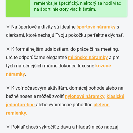
remienka je špecifický, niektorý sa hodí viac
na šport, niektorý viac k šatám.
✴️ Na športové aktivity sú ideálne
športové náramky
s
dierkami, ktoré nechajú Tvoju pokožku perfektne dýchať.
✴️ K formálnejším udalostiam, do práce či na meeting,
určite odporúčame elegantné
milánske náramky
a pre
tých náročnejších máme dokonca luxusné
kožené
náramky
.
✴️ K voľnočasovým aktivitám, domácej pohode alebo na
bežné nosenie môžeš zvoliť
nylonové náramky,
klasické
jednofarebné
alebo výnimočne pohodlné
pletené
remienky.
✴️ Pokiaľ chceš vykročiť z davu a hľadáš niečo naozaj