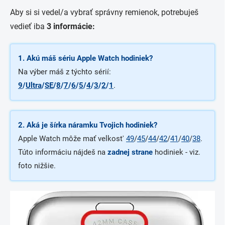
Aby si si vedel/a vybrať správny remienok, potrebuješ
vedieť iba
3 informácie:
1. Akú máš sériu Apple Watch hodiniek?
Na výber máš z týchto sérií:
9
/
Ultra
/
SE
/
8
/
7
/
6
/
5
/
4
/
3
/
2
/
1
.
2. Aká je šírka náramku Tvojich hodiniek?
Apple Watch môže mať velkost'
49
/
45
/
44
/
42
/
41
/
40
/
38
.
Túto informáciu nájdeš na
zadnej strane
hodiniek - viz.
foto nižšie.