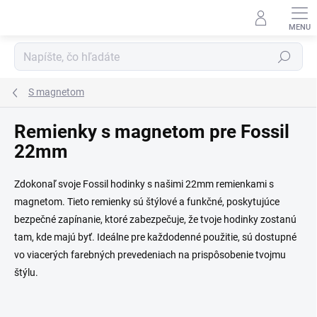
Prejsť na obsah
Hľadať
S magnetom
Remienky s magnetom pre Fossil
22mm
Zdokonaľ svoje Fossil hodinky s našimi 22mm remienkami s
magnetom. Tieto remienky sú štýlové a funkčné, poskytujúce
bezpečné zapínanie, ktoré zabezpečuje, že tvoje hodinky zostanú
tam, kde majú byť. Ideálne pre každodenné použitie, sú dostupné
vo viacerých farebných prevedeniach na prispôsobenie tvojmu
štýlu.