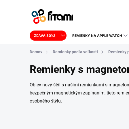
Prejsť na obsah
ZĽAVA 30%!
REMIENKY NA APPLE WATCH
Domov
Remienky podľa veľkosti
Remienky p
Remienky s magnet
Objev nový štýl s našimi remienkami s magnetom 
bezpečným magnetickým zapínaním, tieto remien
osobného štýlu.