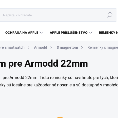
Hľadať
OCHRANA NA APPLE
APPLE PRÍSLUŠENSTVO
REMIENKY 
re smartwatch
Armodd
S magnetom
Remienky s magn
om pre Armodd 22mm
pre Armodd 22mm. Tieto remienky sú navrhnuté pre tých, ktorí 
ky sú ideálne pre každodenné nosenie a sú dostupné v mnohých