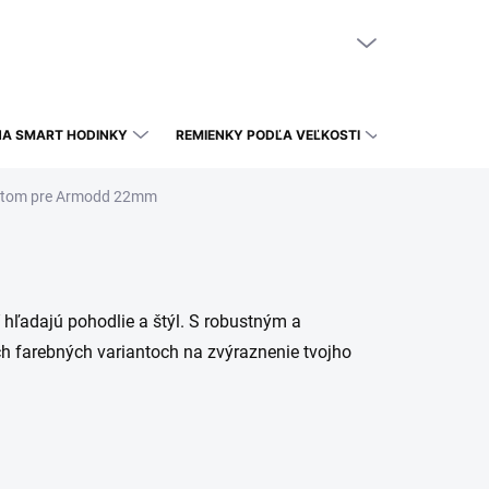
NÁKUPNÝ KOŠÍK
PRÁZDNY KOŠÍK
NA SMART HODINKY
REMIENKY PODĽA VEĽKOSTI
etom pre Armodd 22mm
hľadajú pohodlie a štýl. S robustným a
 farebných variantoch na zvýraznenie tvojho