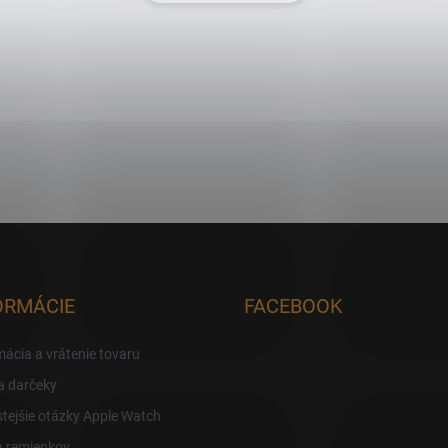
ORMÁCIE
FACEBOOK
ácia a vrátenie tovaru
a darčeky
tejšie otázky Apple Watch
a remienkov