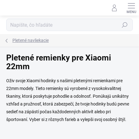
Prejsť na obsah
Hľadať
Pletené navliekacie
Pletené remienky pre Xiaomi
22mm
Oživ svoje Xiaomi hodinky s našimi pletenými remienkami pre
22mm modely. Tieto remienky sú vyrobené z vysokokvalitnej
tkaniny, ktorá poskytuje pohodlie a odolnosť. Ponúkajú unikátny
vzhľad a pružnosť, ktorá zabezpečí, že tvoje hodinky budú pevne
sedieť na zápästí počas každodenných aktivít alebo pri
športovaní. Vyber si z rôznych farieb a vylepši svoj osobný štýl.