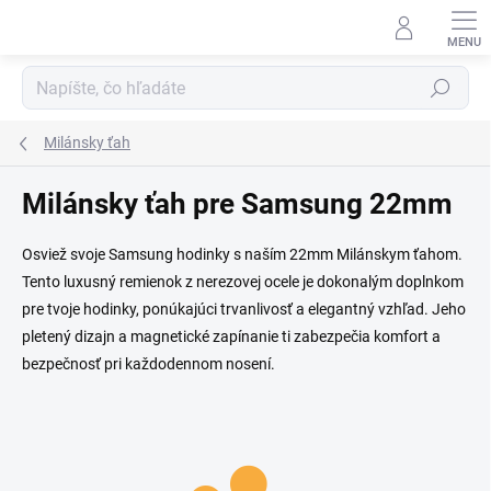
Prejsť na obsah
Hľadať
Milánsky ťah
Milánsky ťah pre Samsung 22mm
Osviež svoje Samsung hodinky s naším 22mm Milánskym ťahom.
Tento luxusný remienok z nerezovej ocele je dokonalým doplnkom
pre tvoje hodinky, ponúkajúci trvanlivosť a elegantný vzhľad. Jeho
pletený dizajn a magnetické zapínanie ti zabezpečia komfort a
bezpečnosť pri každodennom nosení.