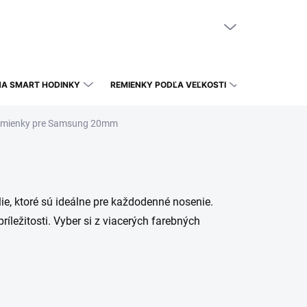
NÁKUPNÝ KOŠÍK
PRÁZDNY KOŠÍK
NA SMART HODINKY
REMIENKY PODĽA VEĽKOSTI
remienky pre Samsung 20mm
, ktoré sú ideálne pre každodenné nosenie.
ríležitosti. Vyber si z viacerých farebných