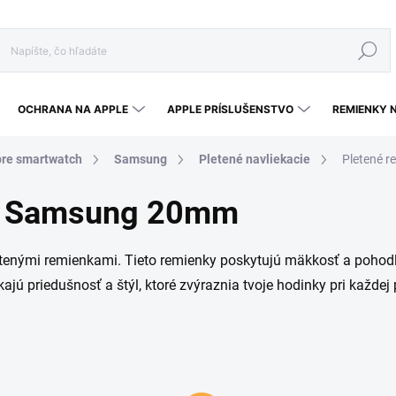
Hľadať
OCHRANA NA APPLE
APPLE PRÍSLUŠENSTVO
REMIENKY 
re smartwatch
Samsung
Pletené navliekacie
Pletené 
re Samsung 20mm
nými remienkami. Tieto remienky poskytujú mäkkosť a pohodlie
ajú priedušnosť a štýl, ktoré zvýraznia tvoje hodinky pri každej p