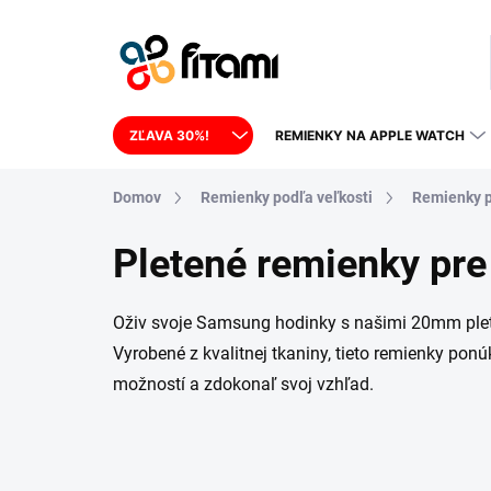
Prejsť na obsah
ZĽAVA 30%!
REMIENKY NA APPLE WATCH
Domov
Remienky podľa veľkosti
Remienky p
Pletené remienky p
Oživ svoje Samsung hodinky s našimi 20mm plete
Vyrobené z kvalitnej tkaniny, tieto remienky ponúk
možností a zdokonaľ svoj vzhľad.