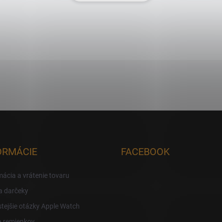
ORMÁCIE
FACEBOOK
ácia a vrátenie tovaru
a darčeky
tejšie otázky Apple Watch
a remienkov